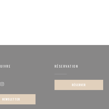
UIVRE
RÉSERVATION
re))
RÉSERVER
ok ((ouvre une nouvelle fenêtre))
Instagram ((ouvre une nouvelle fenêtre))
NEWSLETTER