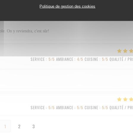
Politique de gestion des cookies
SERVICE
:
5
/5
AMBIANCE
:
4
/5
CUISINE
:
5
/5
QUALITÉ / PR
ble. On y reviendra, c'est sûr!
SERVICE
:
5
/5
AMBIANCE
:
4
/5
CUISINE
:
5
/5
QUALITÉ / PR
SERVICE
:
5
/5
AMBIANCE
:
5
/5
CUISINE
:
5
/5
QUALITÉ / PR
1
2
3