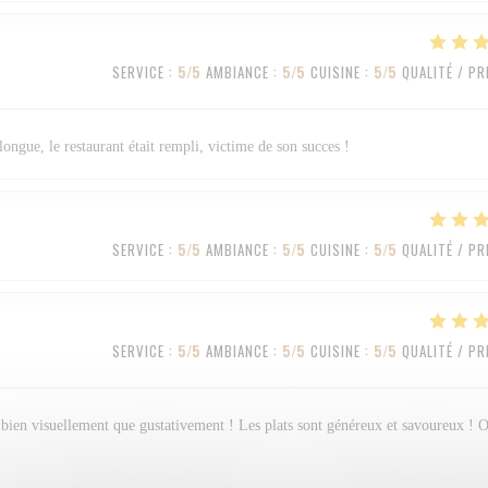
SERVICE
:
5
/5
AMBIANCE
:
5
/5
CUISINE
:
5
/5
QUALITÉ / PR
longue, le restaurant était rempli, victime de son succes !
SERVICE
:
5
/5
AMBIANCE
:
5
/5
CUISINE
:
5
/5
QUALITÉ / PR
SERVICE
:
5
/5
AMBIANCE
:
5
/5
CUISINE
:
5
/5
QUALITÉ / PR
ssi bien visuellement que gustativement ! Les plats sont généreux et savoureux ! 