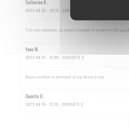
Catherine
K
2023-04-15
- 20:15 - COUVERTS 2
Très bon restaurant, un risotto à tomber et un service très agréa
Yann
M
2023-04-15
- 13:00 - COUVERTS 3
Repas excellent et personnel au top Bravo à tous
Quentin
D
2023-04-15
- 12:15 - COUVERTS 5