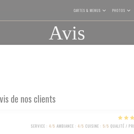
CARTES & MENUS
PHOTOS
Avis
vis de nos clients
SERVICE
:
4
/5
AMBIANCE
:
4
/5
CUISINE
:
5
/5
QUALITÉ / PR