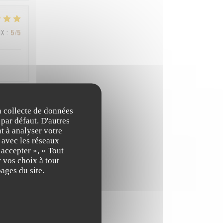
IX
:
5
/5
la collecte de données
IX
:
3
/5
 par défaut. D'autres
t à analyser votre
n avec les réseaux
 accepter », « Tout
IX
:
4
/5
 vos choix à tout
ages du site.