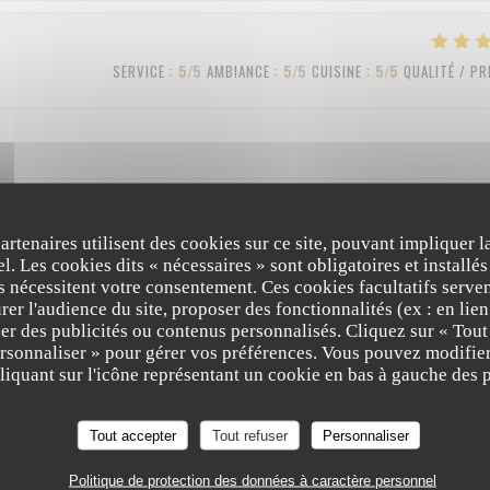
SERVICE
:
5
/5
AMBIANCE
:
5
/5
CUISINE
:
5
/5
QUALITÉ / PR
partenaires utilisent des cookies sur ce site, pouvant impliquer 
SERVICE
:
4
/5
AMBIANCE
:
3
/5
CUISINE
:
4
/5
QUALITÉ / PR
l. Les cookies dits « nécessaires » sont obligatoires et installés
fs nécessitent votre consentement. Ces cookies facultatifs serven
er l'audience du site, proposer des fonctionnalités (ex : en lie
er des publicités ou contenus personnalisés. Cliquez sur « Tout
SERVICE
:
5
/5
AMBIANCE
:
5
/5
CUISINE
:
5
/5
QUALITÉ / PR
ersonnaliser » pour gérer vos préférences. Vous pouvez modifier
iquant sur l'icône représentant un cookie en bas à gauche des p
Tout accepter
Tout refuser
Personnaliser
Politique de protection des données à caractère personnel