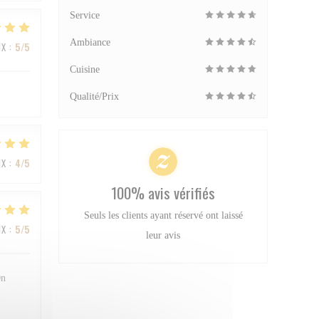
Service
Ambiance
IX
:
5
/5
Cuisine
Qualité/Prix
IX
:
4
/5
100% avis vérifiés
Seuls les clients ayant réservé ont laissé
IX
:
5
/5
leur avis
On