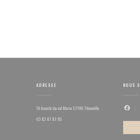
ADRESSE
NOUS S
((ouvre une nouvelle fenêt
10 boucle du val Marie 57100 Thionville
Facebo
03 82 87 87 85