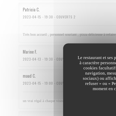
Patricia
C
2023-04-15
- 19:30 - COUVERTS 2
Très bon accueil , personnel souriant , pizza délicieuse à refaire
Marine
F
Le restaurant et ses 
2023-04-13
- 19:30 - COUVERTS 7
à caractère personne
cookies facultati
navigation, mesur
maud
C
sociaux) ou affich
2023-04-15
- 19:00 - COUVERTS 5
refuser » ou « P
moment en cl
un vrai régal à chaque visite ! nous revenons avec plaisir