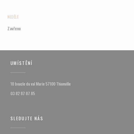
NEDĚLE
Zavřeno
UMÍSTĚNÍ
((otevře se v novém okně))
10 boucle du val Marie 57100 Thionville
03 82 87 87 85
SLEDUJTE NÁS