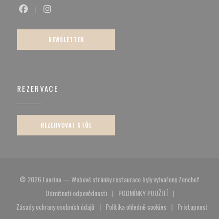
Facebook ((otevře se v novém okně))
Instagram ((otevře se v novém okně))
NEWSLETTER
REZERVACE
REZERVOVAT STŮL
((otevř
© 2026 Laurina — Webové stránky restaurace byly vytvořeny
Zenchef
Odmítnutí odpovědnosti
PODMÍNKY POUŽITÍ
((otevře se v novém okně))
((otevře se v novém okně))
Zásady ochrany osobních údajů
Politika ohledně cookies
Pristupnost
((otevře se v novém okně))
((otevře se v novém okně))
((otevře s