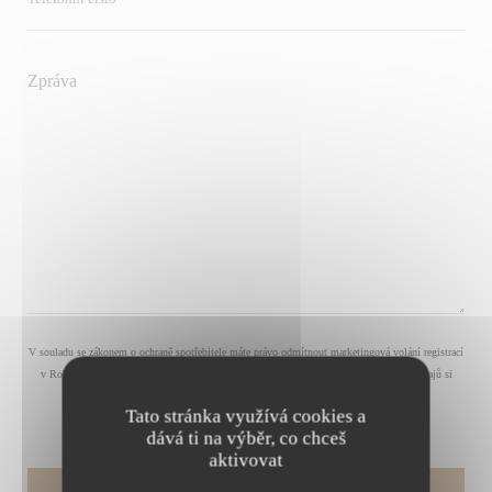
V souladu se zákonem o ochraně spotřebitele máte právo odmítnout marketingová volání registrací
v Robinsonově seznamu:
robinsonseznam.cz
. Pro více informací o zpracování vašich údajů si
přečtěte naše
zásady ochrany osobních údajů
.
Tato stránka využívá cookies a
dává ti na výběr, co chceš
aktivovat