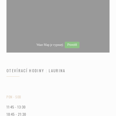
Waze Map je vypnutý.
Povolit
OTEVÍRACÍ HODINY
LAURINA
PON
-
SOB
11:45 - 13:30
18:45 - 21:30