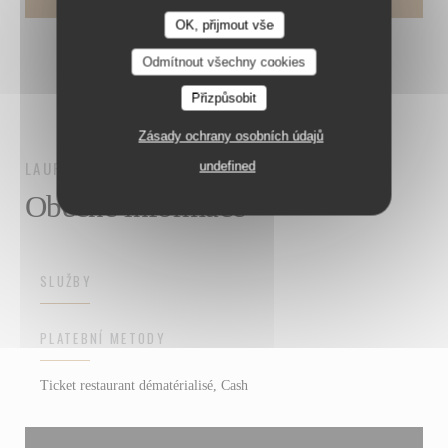
OK, přijmout vše
Odmítnout všechny cookies
Přizpůsobit
Zásady ochrany osobních údajů
LAURINA
THIONVILLE
undefined
Obecné informace
SLUŽBY
PLATEBNÍ METODY
Ticket restaurant dématérialisé, Cash