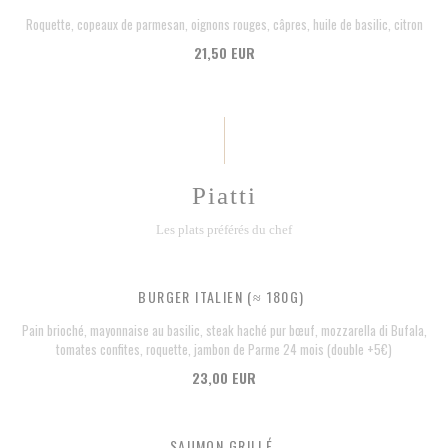
Roquette, copeaux de parmesan, oignons rouges, câpres, huile de basilic, citron
21,50 EUR
Piatti
Les plats préférés du chef
BURGER ITALIEN (≈ 180G)
Pain brioché, mayonnaise au basilic, steak haché pur bœuf, mozzarella di Bufala,
tomates confites, roquette, jambon de Parme 24 mois (double +5€)
23,00 EUR
SAUMON GRILLÉ