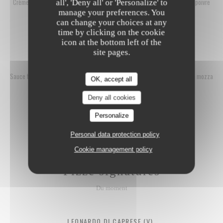
Crème de Ricotta, mozza fior di latte, Pancetta, Parmigiano, jaune d’œuf, poivre
all', 'Deny all' or 'Personalize' to
moulin
manage your preferences. You
can change your choices at any
17,00 EUR
time by clicking on the cookie
icon at the bottom left of the
site pages.
PARMA & BUFALA
Sauce tomate San Marzano, mozza fior di latte, jambon de Parme 24 mois, mozza
OK, accept all
di Bufala, basilic
Deny all cookies
18,50 EUR
Personalize
Personal data protection policy
Cookie management policy
Pizze signatures
Du moment
LEONARDO DI CAPRESE (V)