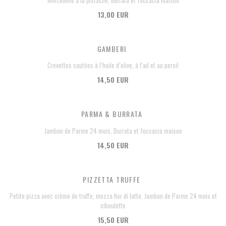
Mortadelle à la pistache, burrata et foccacia maison
13,00 EUR
GAMBERI
Crevettes sautées à l’huile d’olive, à l’ail et au persil
14,50 EUR
PARMA & BURRATA
Jambon de Parme 24 mois, Burrata et foccacia maison
14,50 EUR
PIZZETTA TRUFFE
Petite pizza avec crème de truffe, mozza fior di latte, Jambon de Parme 24 mois et
ciboulette
15,50 EUR