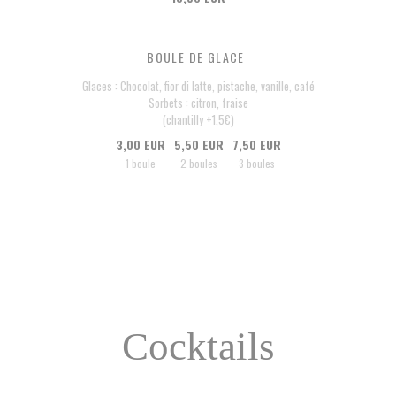
BOULE DE GLACE
Glaces : Chocolat, fior di latte, pistache, vanille, café
Sorbets : citron, fraise
(chantilly +1,5€)
3,00 EUR
5,50 EUR
7,50 EUR
1 boule
2 boules
3 boules
Cocktails