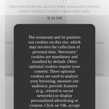
Sauce tomate San Marzano, mozza fior di latte, légumes grillés (artichauts,
poivrons, courgettes), Parmigiano, oignons rouges, basilic
15,50 EUR
4 FORMAGGI (V)
The restaurant and its partners
use cookies on this site, which
Sauce tomate San Marzano, mozza fior di latte, Gorgonzola, Taleggio, Parmigiano
may involve the collection of
16,00 EUR
personal data. 'Necessary'
cookies are mandatory and
installed by default. Other
4 STAGIONI
optional cookies require your
consent. These optional
Sauce tomate San Marzano, mozza fior di latte, jambon blanc, champignons frais,
cookies are used to analyze
artichauts grillés, olives
your browsing, measure site
16,50 EUR
audience, provide features
(e.g., related to social
networks) or display
personalized advertising or
CARBONARA
content. Click on 'OK, accept