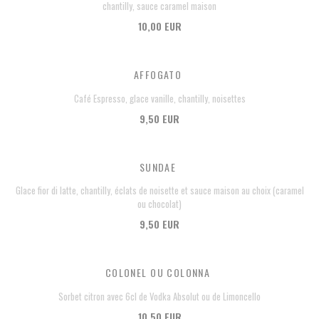
chantilly, sauce caramel maison
10,00 EUR
AFFOGATO
Café Espresso, glace vanille, chantilly, noisettes
9,50 EUR
SUNDAE
Glace fior di latte, chantilly, éclats de noisette et sauce maison au choix (caramel
ou chocolat)
9,50 EUR
COLONEL OU COLONNA
Sorbet citron avec 6cl de Vodka Absolut ou de Limoncello
10,50 EUR