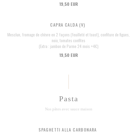
19,50 EUR
CAPRA CALDA (V)
Mesclun, fromage de chèvre en 2 façons (feuilleté et toast), confiture de figues,
noix, tomates confites
(Extra : jambon de Parme 24 mois +4€)
19,50 EUR
Pasta
Nos pâtes avec sauce maison
SPAGHETTI ALLA CARBONARA