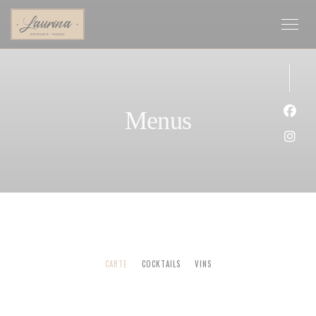
Personalizing your cookie choices
Menus
Face
Inst
CARTE
COCKTAILS
VINS