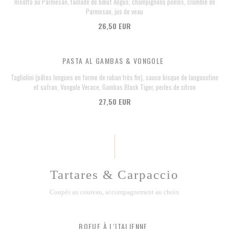
Risotto au Parmesan, taillade de bœuf Angus, champignons poêlés, crumble de
Parmesan, jus de veau
26,50 EUR
PASTA AL GAMBAS & VONGOLE
Tagliolini (pâtes longues en forme de ruban très fin), sauce bisque de langoustine
et safran, Vongole Verace, Gambas Black Tiger, perles de citron
27,50 EUR
Tartares & Carpaccio
Coupés au couteau, accompagnement au choix
BOEUF À L'ITALIENNE