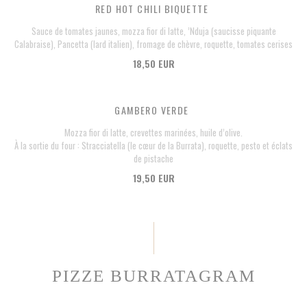
RED HOT CHILI BIQUETTE
Sauce de tomates jaunes, mozza fior di latte, ’Nduja (saucisse piquante
Calabraise), Pancetta (lard italien), fromage de chèvre, roquette, tomates cerises
18,50 EUR
GAMBERO VERDE
Mozza fior di latte, crevettes marinées, huile d’olive.
À la sortie du four : Stracciatella (le cœur de la Burrata), roquette, pesto et éclats
de pistache
19,50 EUR
PIZZE BURRATAGRAM