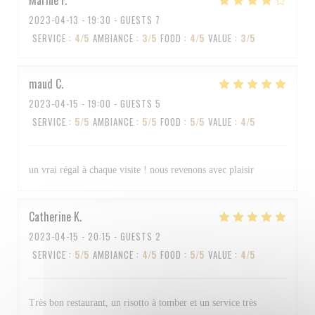
Marine
F
2023-04-13
- 19:30 - GUESTS 7
SERVICE
:
4
/5
AMBIANCE
:
3
/5
FOOD
:
4
/5
VALUE
:
3
/5
maud
C
2023-04-15
- 19:00 - GUESTS 5
SERVICE
:
5
/5
AMBIANCE
:
5
/5
FOOD
:
5
/5
VALUE
:
4
/5
un vrai régal à chaque visite ! nous revenons avec plaisir
Catherine
K
2023-04-15
- 20:15 - GUESTS 2
SERVICE
:
5
/5
AMBIANCE
:
4
/5
FOOD
:
5
/5
VALUE
:
4
/5
Très bon restaurant, un risotto à tomber et un service très