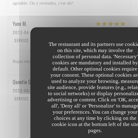
agréable. On y reviendra, c'est sûr!
Yann
M
2023-04-15
- 13:00 - GUESTS 3
SERVICE
:
5
/5
AMBIANCE
:
4
/5
FOOD
:
5
/5
VALUE
:
5
/5
The restaurant and its partners use cooki
on this site, which may involve the
collection of personal data. 'Necessary'
Repas excellent et personnel au top Bravo à tous
cookies are mandatory and installed by
default. Other optional cookies require
your consent. These optional cookies ar
used to analyze your browsing, measur
Quentin
D
site audience, provide features (e.g., rela
2023-04-15
- 12:15 - GUESTS 5
to social networks) or display personaliz
SERVICE
:
5
/5
AMBIANCE
:
5
/5
FOOD
:
5
/5
VALUE
:
5
/5
advertising or content. Click on 'OK, acc
all', 'Deny all' or 'Personalize' to manag
your preferences. You can change your
1
2
3
choices at any time by clicking on the
cookie icon at the bottom left of the sit
pages.