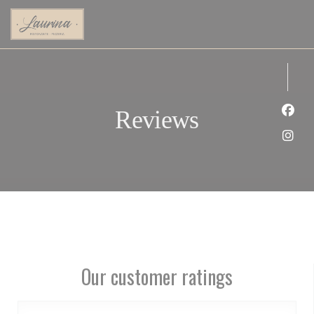
Personalizing your cookie choices
Reviews
Face
Inst
Our customer ratings