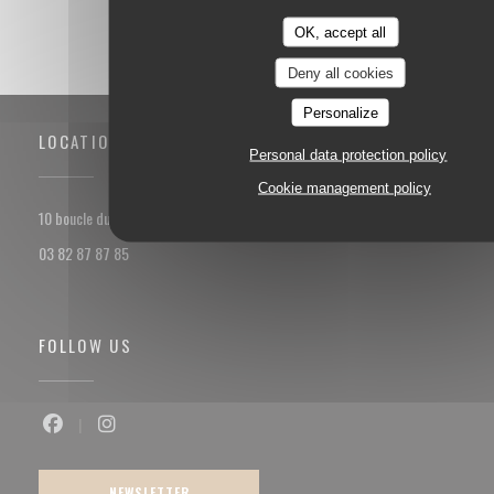
OK, accept all
Deny all cookies
Personalize
LOCATION
Personal data protection policy
Cookie management policy
((opens in a new window))
10 boucle du val Marie 57100 Thionville
03 82 87 87 85
FOLLOW US
Facebook ((opens in a new window))
Instagram ((opens in a new window))
NEWSLETTER