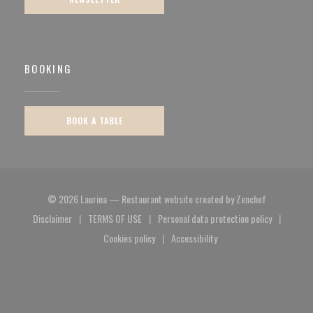
BOOKING
BOOK A TABLE
((opens in a
© 2026 Laurina — Restaurant website created by
Zenchef
Disclaimer
TERMS OF USE
Personal data protection policy
((opens in a new window))
((opens in a new window))
((opens in a new window)
Cookies policy
Accessibility
((opens in a new window))
((opens in a new window))