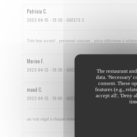
Patricia
C
2023-04-15
- 19:30 - GUESTS 2
Très bon accueil , personnel souriant , pizza délicieuse à refaire
Marine
F
2023-04-13
- 19:30 - GUESTS 7
The restaurant and
data. 'Necessary' 
consent. These op
maud
C
features (e.g., rel
accept all', 'Deny 
2023-04-15
- 19:00 - GUESTS 5
tim
un vrai régal à chaque visite ! nous revenons avec plaisir