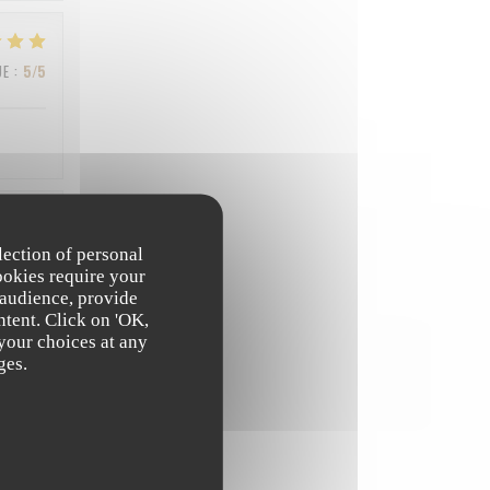
UE
:
5
/5
UE
:
3
/5
lection of personal
ookies require your
 audience, provide
ntent. Click on 'OK,
 your choices at any
UE
:
4
/5
ges.