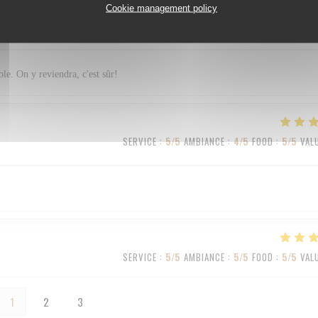
Cookie management policy
SERVICE
:
5
/5
AMBIANCE
:
4
/5
FOOD
:
5
/5
VAL
ble. On y reviendra, c'est sûr!
SERVICE
:
5
/5
AMBIANCE
:
4
/5
FOOD
:
5
/5
VAL
SERVICE
:
5
/5
AMBIANCE
:
5
/5
FOOD
:
5
/5
VAL
1
2
3