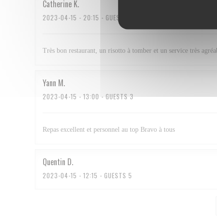
Catherine
K
2023-04-15
- 20:15 - GUESTS 2
Très bon restaurant, un risotto à tomber et un service très agréa
Yann
M
2023-04-15
- 13:00 - GUESTS 3
Repas excellent et personnel au top Bravo à tous
Quentin
D
2023-04-15
- 12:15 - GUESTS 5