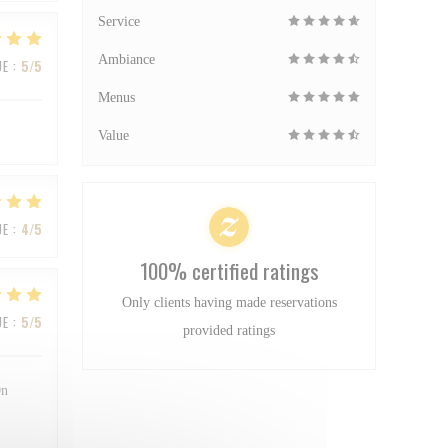
Service
Ambiance
UE
:
5
/5
Menus
Value
UE
:
4
/5
100% certified ratings
Only clients having made reservations
UE
:
5
/5
provided ratings
On