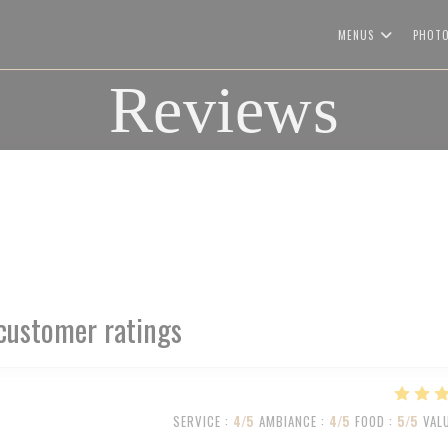
MENUS
PHOT
Reviews
customer ratings
SERVICE
:
4
/5
AMBIANCE
:
4
/5
FOOD
:
5
/5
VAL