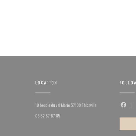
LOCATION
FOLLO
((opens in a new window))
10 boucle du val Marie 57100 Thionville
Facebo
03 82 87 87 85