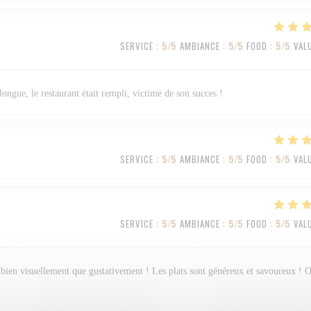
SERVICE
:
5
/5
AMBIANCE
:
5
/5
FOOD
:
5
/5
VAL
longue, le restaurant était rempli, victime de son succes !
SERVICE
:
5
/5
AMBIANCE
:
5
/5
FOOD
:
5
/5
VAL
SERVICE
:
5
/5
AMBIANCE
:
5
/5
FOOD
:
5
/5
VAL
ssi bien visuellement que gustativement ! Les plats sont généreux et savoureux ! 