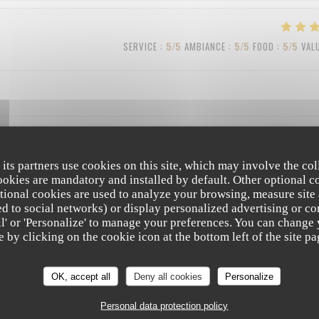
SERVICE
:
5
/5
AMBIANCE
:
5
/5
FOOD
:
5
/5
VAL
SERVICE
:
4
/5
AMBIANCE
:
3
/5
FOOD
:
4
/5
VAL
 its partners use cookies on this site, which may involve the col
cookies are mandatory and installed by default. Other optional c
tional cookies are used to analyze your browsing, measure site
ated to social networks) or display personalized advertising or co
all' or 'Personalize' to manage your preferences. You can change
SERVICE
:
5
/5
AMBIANCE
:
5
/5
FOOD
:
5
/5
VAL
e by clicking on the cookie icon at the bottom left of the site pa
OK, accept all
Deny all cookies
Personalize
Personal data protection policy