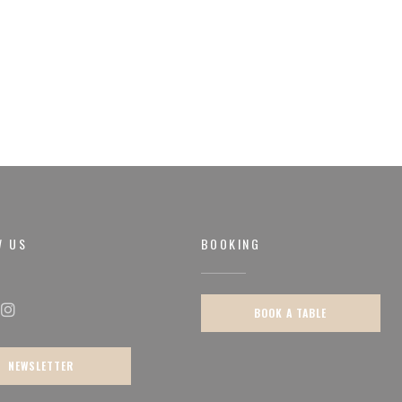
W US
BOOKING
BOOK A TABLE
ok ((opens in a new window))
Instagram ((opens in a new window))
NEWSLETTER