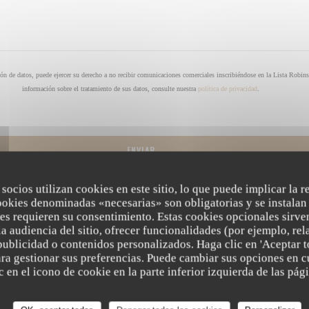
ón de datos, puede ejercer su derecho a no recibir comunicaciones comerciales inscribiéndose en la Lista Robin
información sobre el tratamiento de sus datos, consulte nuestra
política de privacidad
.
 socios utilizan cookies en este sitio, lo que puede implicar la 
ookies denominadas «necesarias» son obligatorias y se instalan 
es requieren su consentimiento. Estas cookies opcionales sirven
a audiencia del sitio, ofrecer funcionalidades (por ejemplo, re
publicidad o contenidos personalizados. Haga clic en 'Aceptar t
para gestionar sus preferencias. Puede cambiar sus opciones en
 en el icono de cookie en la parte inferior izquierda de las pági