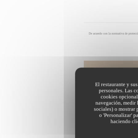
De acuerdo con la normativa de protecci
El restaurante y sus
personales. Las c
cookies opcional
navegación, medir l
sociales) o mostrar 
o 'Personalizar' 
haciendo clic