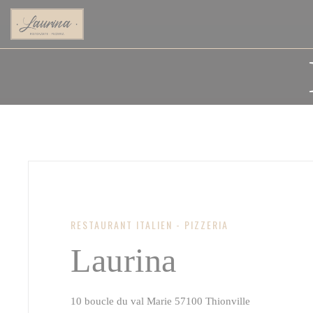
Personalización de sus opciones de cookies
RESTAURANT ITALIEN - PIZZERIA
Laurina
((abre en una
10 boucle du val Marie 57100 Thionville