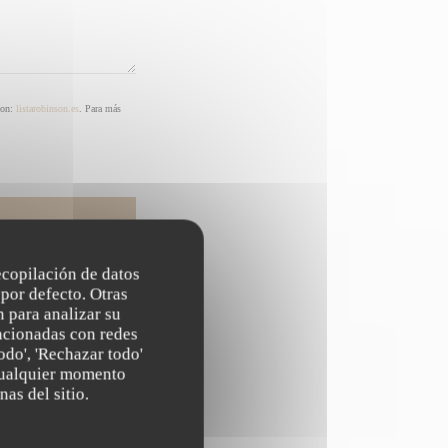
son:
listarobinson.es
. Para más
recopilación de datos
por defecto. Otras
 para analizar su
lacionadas con redes
odo', 'Rechazar todo'
 cualquier momento
nas del sitio.