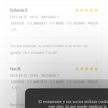
Catherine
K
2023-04-15
- 20:15 - INVITADOS 2
SERVICIO
:
5
/5
AMBIENTE
:
4
/5
MENÚ
:
5
/5
CALIDAD / PRECIO
:
4
/5
Très bon restaurant, un risotto à tomber et un service très
agréable. On y reviendra, c'est sûr!
Yann
M
2023-04-15
- 13:00 - INVITADOS 3
SERVICIO
:
5
/5
AMBIENTE
:
4
/5
MENÚ
:
5
/5
CALIDAD / PRECIO
:
5
/5
El restaurante y sus socios utilizan cook
Repas excellent et personnel au top Bravo à tous
este sitio, lo que puede implicar la