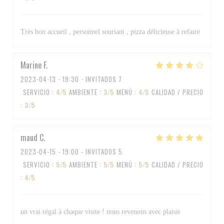
Très bon accueil , personnel souriant , pizza délicieuse à refaire
Marine
F
2023-04-13
- 19:30 - INVITADOS 7
SERVICIO
:
4
/5
AMBIENTE
:
3
/5
MENÚ
:
4
/5
CALIDAD / PRECIO
:
3
/5
maud
C
2023-04-15
- 19:00 - INVITADOS 5
SERVICIO
:
5
/5
AMBIENTE
:
5
/5
MENÚ
:
5
/5
CALIDAD / PRECIO
:
4
/5
un vrai régal à chaque visite ! nous revenons avec plaisir