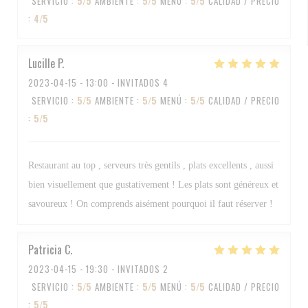
SERVICIO
:
5
/5
AMBIENTE
:
5
/5
MENÚ
:
5
/5
CALIDAD / PRECIO
:
4
/5
Lucille
P
2023-04-15
- 13:00 - INVITADOS 4
SERVICIO
:
5
/5
AMBIENTE
:
5
/5
MENÚ
:
5
/5
CALIDAD / PRECIO
:
5
/5
Restaurant au top , serveurs très gentils , plats excellents , aussi
bien visuellement que gustativement ! Les plats sont généreux et
savoureux ! On comprends aisément pourquoi il faut réserver !
Patricia
C
2023-04-15
- 19:30 - INVITADOS 2
SERVICIO
:
5
/5
AMBIENTE
:
5
/5
MENÚ
:
5
/5
CALIDAD / PRECIO
:
5
/5