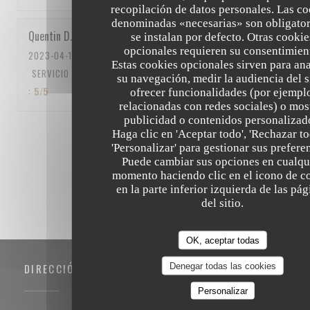
recopilación de datos personales. Las co
denominadas «necesarias» son obligator
Quentin
D
se instalan por defecto. Otras cookie
opcionales requieren su consentimien
2023-04-15
- 12:15 - INVITADOS 5
Estas cookies opcionales sirven para ana
SERVICIO
:
5
/5
AMBIENTE
:
5
/5
MENÚ
:
5
/5
CALIDAD / PRECIO
su navegación, medir la audiencia del si
:
5
/5
ofrecer funcionalidades (por ejempl
relacionadas con redes sociales) o mos
publicidad o contenidos personalizad
Haga clic en 'Aceptar todo', 'Rechazar to
1
2
3
'Personalizar' para gestionar sus prefere
Puede cambiar sus opciones en cualqu
momento haciendo clic en el icono de c
en la parte inferior izquierda de las pá
del sitio.
OK, aceptar todas
Denegar todas las cookies
DIRECCIÓN
Personalizar