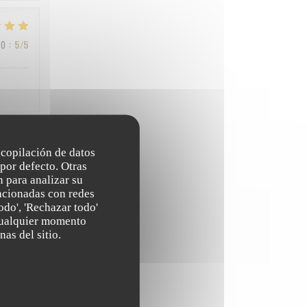
IO
:
5
/5
recopilación de datos
IO
:
3
/5
por defecto. Otras
 para analizar su
lacionadas con redes
odo', 'Rechazar todo'
IO
:
4
/5
 cualquier momento
nas del sitio.