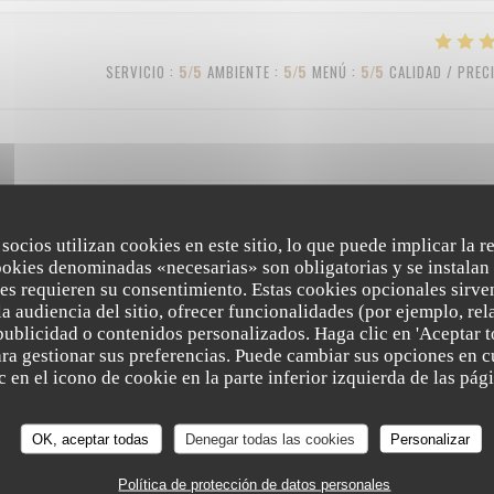
SERVICIO
:
5
/5
AMBIENTE
:
5
/5
MENÚ
:
5
/5
CALIDAD / PREC
 socios utilizan cookies en este sitio, lo que puede implicar la 
SERVICIO
:
4
/5
AMBIENTE
:
3
/5
MENÚ
:
4
/5
CALIDAD / PREC
ookies denominadas «necesarias» son obligatorias y se instalan 
es requieren su consentimiento. Estas cookies opcionales sirven
a audiencia del sitio, ofrecer funcionalidades (por ejemplo, re
publicidad o contenidos personalizados. Haga clic en 'Aceptar t
SERVICIO
:
5
/5
AMBIENTE
:
5
/5
MENÚ
:
5
/5
CALIDAD / PREC
para gestionar sus preferencias. Puede cambiar sus opciones en
 en el icono de cookie en la parte inferior izquierda de las pági
OK, aceptar todas
Denegar todas las cookies
Personalizar
Política de protección de datos personales