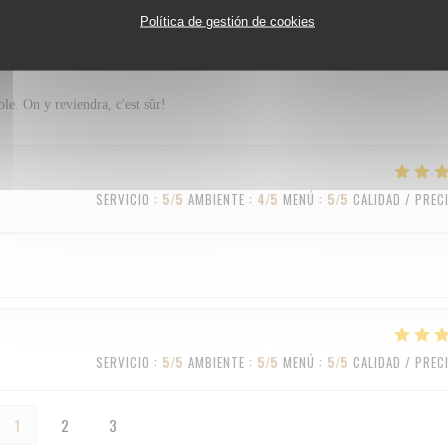
Política de gestión de cookies
SERVICIO
:
5
/5
AMBIENTE
:
4
/5
MENÚ
:
5
/5
CALIDAD / PREC
ble. On y reviendra, c'est sûr!
SERVICIO
:
5
/5
AMBIENTE
:
4
/5
MENÚ
:
5
/5
CALIDAD / PREC
SERVICIO
:
5
/5
AMBIENTE
:
5
/5
MENÚ
:
5
/5
CALIDAD / PREC
1
2
3