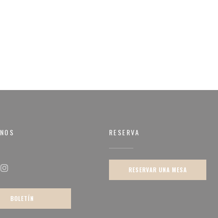
RNOS
RESERVA
na))
RESERVAR UNA MESA
ok ((abre en una nueva ventana))
Instagram ((abre en una nueva ventana))
BOLETÍN