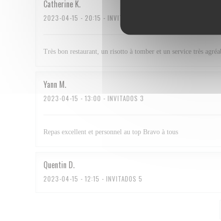
Catherine
K
2023-04-15
- 20:15 - INVITADOS 2
Très bon restaurant, un risotto à tomber et un service très agréa
Yann
M
2023-04-15
- 13:00 - INVITADOS 3
Repas excellent et personnel au top Bravo à tous
Quentin
D
2023-04-15
- 12:15 - INVITADOS 5