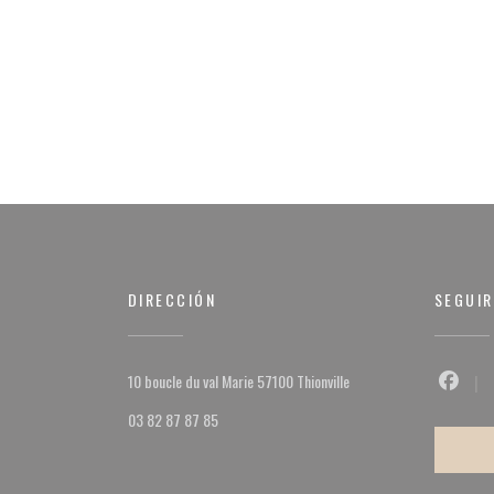
DIRECCIÓN
SEGUI
((abre en una nueva venta
10 boucle du val Marie 57100 Thionville
Facebo
03 82 87 87 85