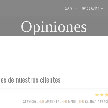
CARTA
FOTOGRAFÍAS
Opiniones
es de nuestros clientes
SERVICIO
:
4
/5
AMBIENTE
:
4
/5
MENÚ
:
5
/5
CALIDAD / PREC