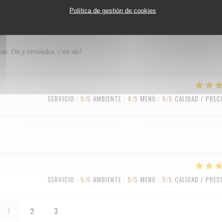
Política de gestión de cookies
SERVICIO
:
5
/5
AMBIENTE
:
4
/5
MENÚ
:
5
/5
CALIDAD / PREC
ble. On y reviendra, c'est sûr!
SERVICIO
:
5
/5
AMBIENTE
:
4
/5
MENÚ
:
5
/5
CALIDAD / PREC
SERVICIO
:
5
/5
AMBIENTE
:
5
/5
MENÚ
:
5
/5
CALIDAD / PREC
1
2
3