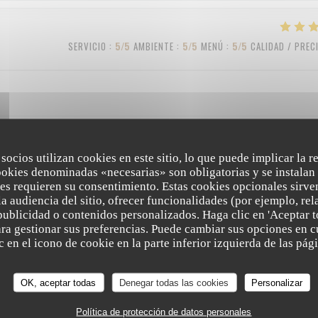
SERVICIO
:
5
/5
AMBIENTE
:
5
/5
MENÚ
:
5
/5
CALIDAD / PREC
 socios utilizan cookies en este sitio, lo que puede implicar la 
SERVICIO
:
4
/5
AMBIENTE
:
3
/5
MENÚ
:
4
/5
CALIDAD / PREC
ookies denominadas «necesarias» son obligatorias y se instalan 
es requieren su consentimiento. Estas cookies opcionales sirven
a audiencia del sitio, ofrecer funcionalidades (por ejemplo, re
publicidad o contenidos personalizados. Haga clic en 'Aceptar t
SERVICIO
:
5
/5
AMBIENTE
:
5
/5
MENÚ
:
5
/5
CALIDAD / PREC
para gestionar sus preferencias. Puede cambiar sus opciones en
 en el icono de cookie en la parte inferior izquierda de las pági
OK, aceptar todas
Denegar todas las cookies
Personalizar
Política de protección de datos personales