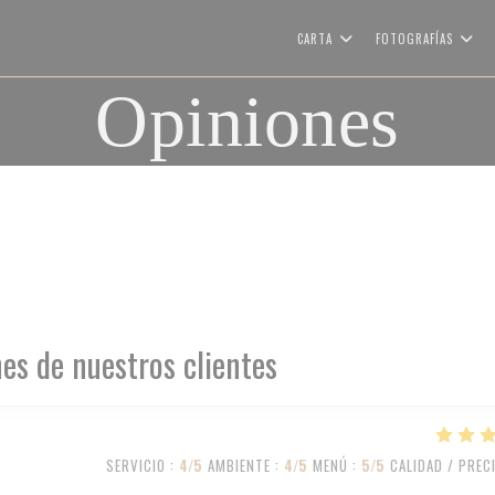
CARTA
FOTOGRAFÍAS
Opiniones
es de nuestros clientes
SERVICIO
:
4
/5
AMBIENTE
:
4
/5
MENÚ
:
5
/5
CALIDAD / PREC