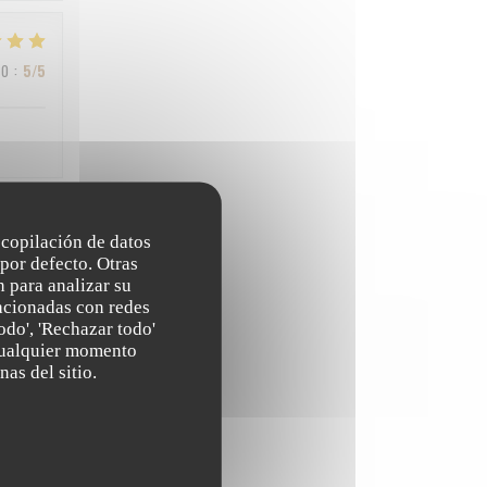
IO
:
5
/5
recopilación de datos
IO
:
3
/5
por defecto. Otras
 para analizar su
lacionadas con redes
odo', 'Rechazar todo'
IO
:
4
/5
 cualquier momento
nas del sitio.