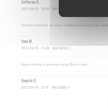
Catherine
K
2023-04-15
- 20:15 - INVITADOS 2
Très bon restaurant, un risotto à tomber et un service très agréa
Yann
M
2023-04-15
- 13:00 - INVITADOS 3
Repas excellent et personnel au top Bravo à tous
Quentin
D
2023-04-15
- 12:15 - INVITADOS 5