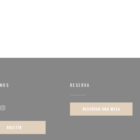
RNOS
RESERVA
na))
RESERVAR UNA MESA
ok ((abre en una nueva ventana))
Instagram ((abre en una nueva ventana))
BOLETÍN