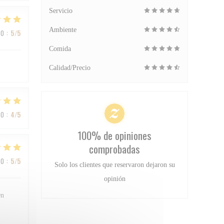
Servicio
Ambiente
IO
:
5
/5
Comida
Calidad/Precio
IO
:
4
/5
100% de opiniones
comprobadas
IO
:
5
/5
Solo los clientes que reservaron dejaron su
opinión
On