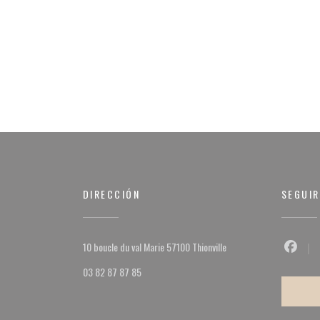
DIRECCIÓN
SEGUI
((abre en una nueva venta
10 boucle du val Marie 57100 Thionville
Facebo
03 82 87 87 85