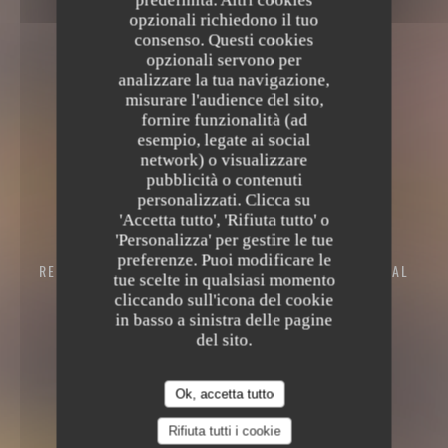
predefinita. Altri cookies
opzionali richiedono il tuo
consenso. Questi cookies
opzionali servono per
analizzare la tua navigazione,
misurare l'audience del sito,
fornire funzionalità (ad
esempio, legate ai social
network) o visualizzare
pubblicità o contenuti
personalizzati. Clicca su
'Accetta tutto', 'Rifiuta tutto' o
'Personalizza' per gestire le tue
preferenze. Puoi modificare le
RESTAURANT ITALIEN - PIZZERIA
10 BOUCLE DU VAL
tue scelte in qualsiasi momento
MARIE 57100 THIONVILLE
cliccando sull'icona del cookie
in basso a sinistra delle pagine
del sito.
Ok, accetta tutto
Rifiuta tutti i cookie