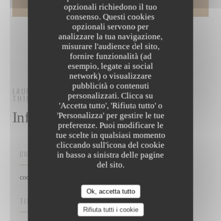
opzionali richiedono il tuo
consenso. Questi cookies
opzionali servono per
analizzare la tua navigazione,
misurare l'audience del sito,
fornire funzionalità (ad
esempio, legate ai social
network) o visualizzare
pubblicità o contenuti
LAURINA
RESTAURANT ITALIEN - PIZZERIA
personalizzati. Clicca su
THIONVILLE
'Accetta tutto', 'Rifiuta tutto' o
Informazioni pratiche
'Personalizza' per gestire le tue
preferenze. Puoi modificare le
tue scelte in qualsiasi momento
cliccando sull'icona del cookie
CUCINA
in basso a sinistra delle pagine
del sito.
cocktail, Mediterraneo, Pizza napoletana, Italiana
Ok, accetta tutto
TIPOLOGIA
Rifiuta tutti i cookie