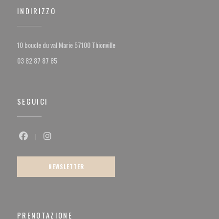
INDIRIZZO
((apre una nuova finestra))
10 boucle du val Marie 57100 Thionville
03 82 87 87 85
SEGUICI
Facebook ((apre una nuova finestra))
Instagram ((apre una nuova finestra))
NEWSLETTER
PRENOTAZIONE