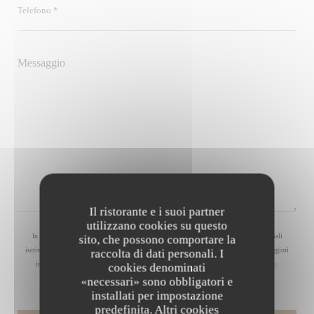
Il ristorante e i suoi partner
utilizzano cookies su questo
In conformità al Codice del Consumo, hai il diritto di opporti alle chiamate commerciali
sito, che possono comportare la
iscrivendoti al Registro Pubblico delle Opposizioni:
registrodelleopposizioni.it
. Per maggiori
raccolta di dati personali. I
informazioni sul trattamento dei tuoi dati, consulta la nostra
informativa sulla privacy
.
cookies denominati
«necessari» sono obbligatori e
installati per impostazione
predefinita. Altri cookies