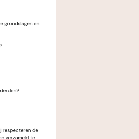
ke grondslagen en
?
n derden?
ij respecteren de
en verzameld te