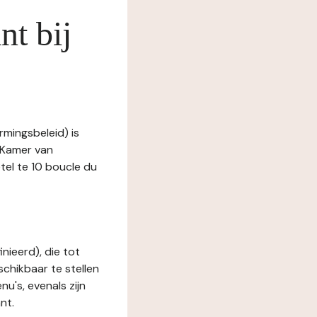
nt bij
rmingsbeleid) is
 Kamer van
l te 10 boucle du
nieerd), die tot
schikbaar te stellen
u's, evenals zijn
nt.