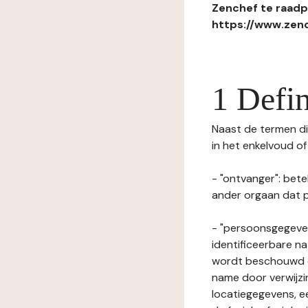
Zenchef te raadpl
https://www.zenc
1 Defin
Naast de termen die
in het enkelvoud o
- "ontvanger": bete
ander orgaan dat p
- "persoonsgegeven
identificeerbare na
wordt beschouwd ee
name door verwijzi
locatiegegevens, ee