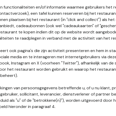
n functionaliteiten en/of informatie waarmee gebruikers het 
ontactverzoek), een tafel kunnen reserveren bij het restauran
nnen plaatsen bij het restaurant (in "click and collect") als he
 aanbiedt, cadeaubonnen (ook wel "cadeaukaarten" of "gesch
estaurant te kopen indien dit op de website wordt aangebo
liteiten te raadplegen in verband met de activiteit van het re
ert ook pagina's die zijn activiteit presenteren en hem in sta
ociale media en te interageren met internetgebruikers via de
book, Instagram en X (voorheen "Twitter"), afhankelijk van de
door het restaurant worden gebruikt en waarop het restauran
 beheert).
ingen van persoonsgegevens betreffende u, of u nu klant, p
gebruiker, sollicitant, leverancier, dienstverlener of partner b
duid als "u" of de "betrokkene(n)"), worden uitgevoerd door 
eld hieronder in paragraaf 4.