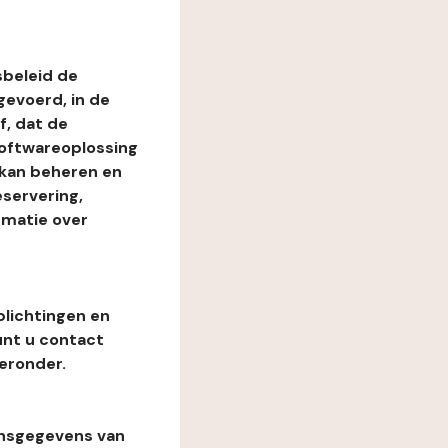
beleid de
evoerd, in de
, dat de
softwareoplossing
 kan beheren en
eservering,
rmatie over
plichtingen en
unt u contact
eronder.
onsgegevens van