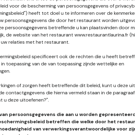
leid voor de bescherming van persoonsgegevens of privacybe
ngsbeleid") heeft tot doel u te informeren over de kenmerke
uw persoonsgegevens die door het restaurant worden uitgev
e persoonsgegevens betreffende u kan plaatsvinden door mid
ijk, de website van het restaurant www.restaurantlaurina.fr (h
 uw relaties met het restaurant.
rmingsbeleid specificeert ook de rechten die u heeft betref
n toepassing van de van toepassing zijnde wettelijke en
ngen.
kingen of zorgen heeft betreffende dit beleid, kunt u deze ui
de contactgegevens die hierna vermeld staan in de paragraaf 
t u deze uitoefenen?".
 van persoonsgegevens die aan u worden gepresenteer
eschermingsbeleid betreffen die welke door het restau
hoedanigheid van verwerkingsverantwoordelijke voor zij