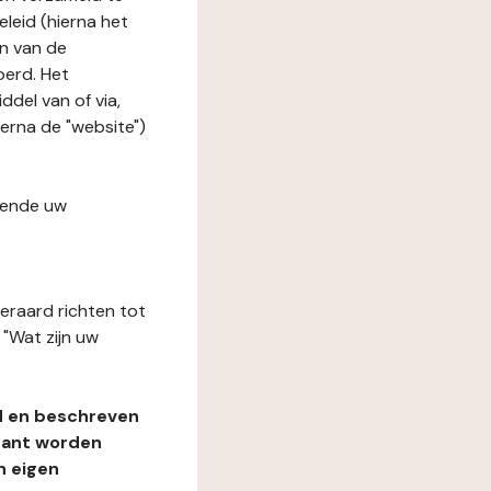
leid (hierna het
n van de
oerd. Het
del van of via,
ierna de "website")
fende uw
teraard richten tot
"Wat zijn uw
d en beschreven
rant worden
n eigen