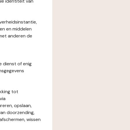
le identiteit van
verheidsinstantie,
den en middelen
 met anderen de
e dienst of enig
onsgegevens
kking tot
via
reren, opslaan,
 van doorzending,
, afschermen, wissen