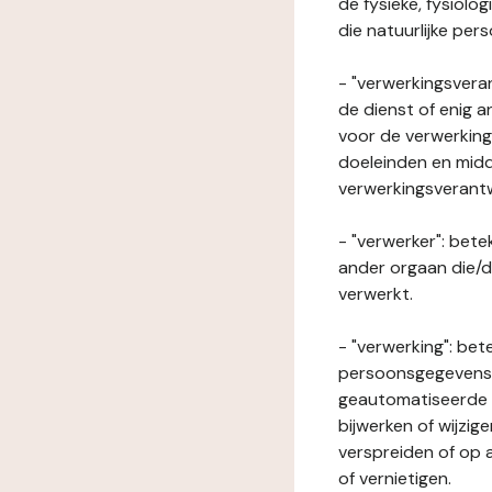
de fysieke, fysiolo
die natuurlijke per
- "verwerkingsveran
de dienst of enig 
voor de verwerking
doeleinden en midde
verwerkingsverant
- "verwerker": bete
ander orgaan die/
verwerkt.
- "verwerking": be
persoonsgegevens o
geautomatiseerde p
bijwerken of wijzig
verspreiden of op a
of vernietigen.