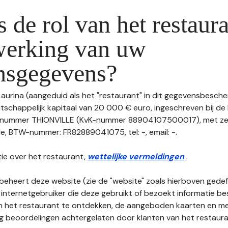
s de rol van het restaura
werking van uw
nsgegevens?
Laurina (aangeduid als het "restaurant" in dit gegevensbesche
tschappelijk kapitaal van 20 000 € euro, ingeschreven bij de
nummer THIONVILLE (KvK-nummer 88904107500017), met zete
lle, BTW-nummer: FR82889041075, tel: -, email: -.
ie over het restaurant,
wettelijke vermeldingen
.
beheert deze website (zie de "website" zoals hierboven gedefi
 internetgebruiker die deze gebruikt of bezoekt informatie be
an het restaurant te ontdekken, de aangeboden kaarten en men
nog beoordelingen achtergelaten door klanten van het restaura