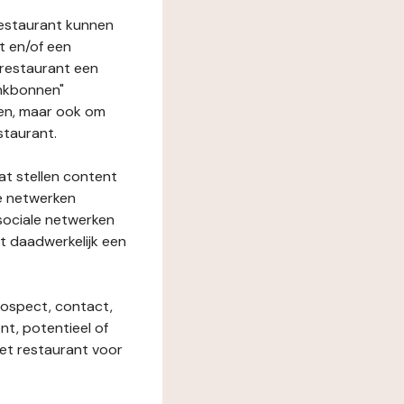
restaurant kunnen
t en/of een
t restaurant een
enkbonnen"
den, maar ook om
staurant.
at stellen content
ze netwerken
 sociale netwerken
t daadwerkelijk een
rospect, contact,
ent, potentieel of
het restaurant voor