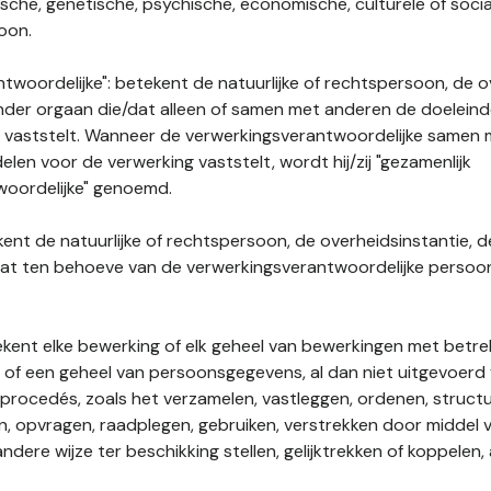
gische, genetische, psychische, economische, culturele of socia
soon.
twoordelijke": betekent de natuurlijke of rechtspersoon, de o
ander orgaan die/dat alleen of samen met anderen de doelein
 vaststelt. Wanneer de verwerkingsverantwoordelijke samen
len voor de verwerking vaststelt, wordt hij/zij "gezamenlijk
woordelijke" genoemd.
kent de natuurlijke of rechtspersoon, de overheidsinstantie, d
dat ten behoeve van de verwerkingsverantwoordelijke perso
tekent elke bewerking of elk geheel van bewerkingen met betre
f een geheel van persoonsgegevens, al dan niet uitgevoerd 
rocedés, zoals het verzamelen, vastleggen, ordenen, structu
en, opvragen, raadplegen, gebruiken, verstrekken door middel
ndere wijze ter beschikking stellen, gelijktrekken of koppelen