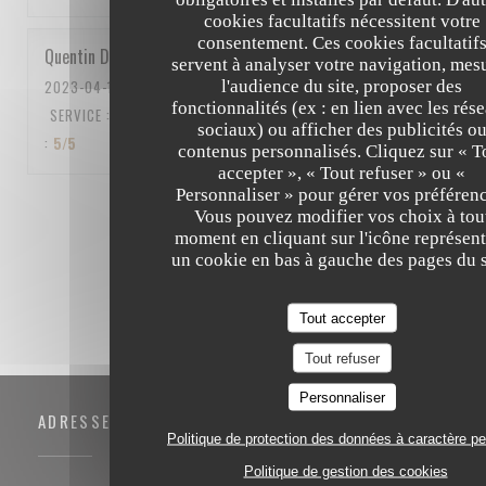
cookies facultatifs nécessitent votre
consentement. Ces cookies facultatif
Quentin
D
servent à analyser votre navigation, mes
l'audience du site, proposer des
2023-04-15
- 12:15 - COUVERTS 5
fonctionnalités (ex : en lien avec les rés
SERVICE
:
5
/5
AMBIANCE
:
5
/5
CUISINE
:
5
/5
QUALITÉ / PRIX
sociaux) ou afficher des publicités o
:
5
/5
contenus personnalisés. Cliquez sur « T
accepter », « Tout refuser » ou «
Personnaliser » pour gérer vos préférenc
1
2
3
Vous pouvez modifier vos choix à tou
moment en cliquant sur l'icône représent
un cookie en bas à gauche des pages du s
Tout accepter
Tout refuser
Personnaliser
ADRESSE
Politique de protection des données à caractère p
Politique de gestion des cookies