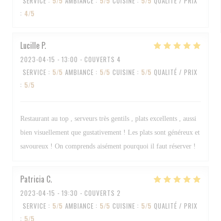
SERVICE
:
5
/5
AMBIANCE
:
5
/5
CUISINE
:
5
/5
QUALITÉ / PRIX
:
4
/5
Lucille
P
2023-04-15
- 13:00 - COUVERTS 4
SERVICE
:
5
/5
AMBIANCE
:
5
/5
CUISINE
:
5
/5
QUALITÉ / PRIX
:
5
/5
Restaurant au top , serveurs très gentils , plats excellents , aussi
bien visuellement que gustativement ! Les plats sont généreux et
savoureux ! On comprends aisément pourquoi il faut réserver !
Patricia
C
2023-04-15
- 19:30 - COUVERTS 2
SERVICE
:
5
/5
AMBIANCE
:
5
/5
CUISINE
:
5
/5
QUALITÉ / PRIX
:
5
/5