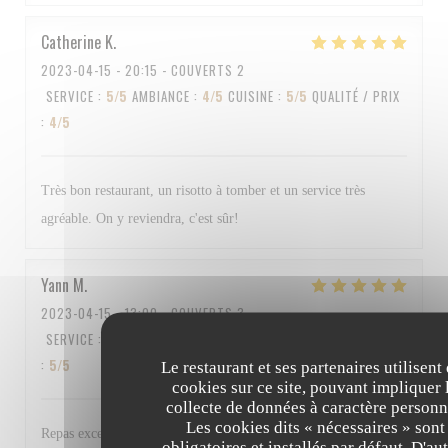
Catherine
K
2023-04-15
- 20:15 - COUVERTS 2
SERVICE
:
5
/5
AMBIANCE
:
4
/5
CUISINE
:
5
/5
QUALITÉ / PRIX
:
4
/5
Très bon restaurant, un risotto à tomber et un service très
agréable. On y reviendra, c'est sûr!
Yann
M
2023-04-15
- 13:00 - COUVERTS 3
SERVICE
:
5
/5
AMBIANCE
:
4
/5
CUISINE
:
5
/5
QUALITÉ / PRIX
:
5
/5
Le restaurant et ses partenaires utilisent
cookies sur ce site, pouvant impliquer 
collecte de données à caractère personn
Les cookies dits « nécessaires » sont
Repas excellent et personnel au top Bravo à tous
obligatoires et installés par défaut. D'au