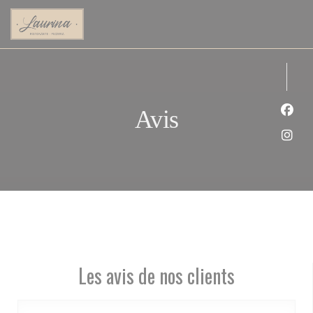
Personnalisation de vos choix en matière de cookies
Avis
Face
Inst
Les avis de nos clients