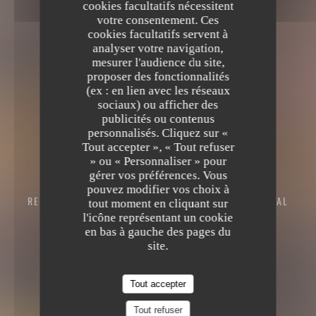
cookies facultatifs nécessitent
votre consentement. Ces
cookies facultatifs servent à
analyser votre navigation,
mesurer l'audience du site,
proposer des fonctionnalités
(ex : en lien avec les réseaux
sociaux) ou afficher des
publicités ou contenus
personnalisés. Cliquez sur «
Tout accepter », « Tout refuser
» ou « Personnaliser » pour
gérer vos préférences. Vous
pouvez modifier vos choix à
RESTAURANT ITALIEN - PIZZERIA
10 BOUCLE DU VAL
tout moment en cliquant sur
MARIE 57100 THIONVILLE
l'icône représentant un cookie
en bas à gauche des pages du
site.
Tout accepter
Tout refuser