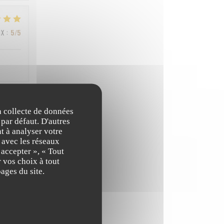
IX
:
5
/5
la collecte de données
IX
:
3
/5
 par défaut. D'autres
t à analyser votre
n avec les réseaux
 accepter », « Tout
IX
:
4
/5
 vos choix à tout
ages du site.