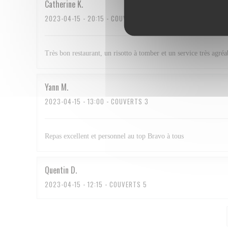
Catherine
K
2023-04-15
- 20:15 - COUVERTS 2
Très bon restaurant, un risotto à tomber et un service très agréa
Yann
M
2023-04-15
- 13:00 - COUVERTS 3
Repas excellent et personnel au top Bravo à tous
Quentin
D
2023-04-15
- 12:15 - COUVERTS 5