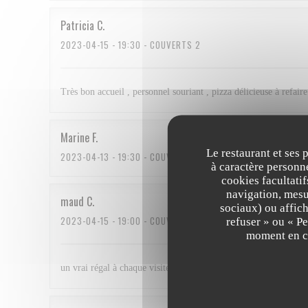
Patricia
C
2023-04-15
- 19:30 - COUVERTS 2
Très bon accueil , personnel souriant , pizza délicieuse à refaire
Marine
F
Le restaurant et ses 
2023-04-13
- 19:30 - COUVERTS 7
à caractère personne
cookies facultati
navigation, mesur
maud
C
sociaux) ou affich
2023-04-15
- 19:00 - COUVERTS 5
refuser » ou « P
moment en cl
un vrai régal à chaque visite ! nous revenons avec plaisir