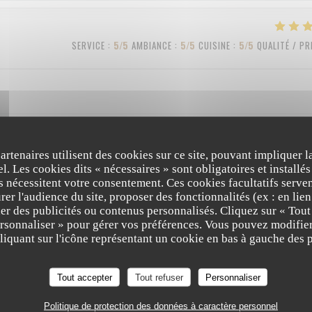
SERVICE
:
5
/5
AMBIANCE
:
5
/5
CUISINE
:
5
/5
QUALITÉ / PR
partenaires utilisent des cookies sur ce site, pouvant impliquer 
SERVICE
:
4
/5
AMBIANCE
:
3
/5
CUISINE
:
4
/5
QUALITÉ / PR
l. Les cookies dits « nécessaires » sont obligatoires et installés
fs nécessitent votre consentement. Ces cookies facultatifs serven
er l'audience du site, proposer des fonctionnalités (ex : en lie
er des publicités ou contenus personnalisés. Cliquez sur « Tout
SERVICE
:
5
/5
AMBIANCE
:
5
/5
CUISINE
:
5
/5
QUALITÉ / PR
ersonnaliser » pour gérer vos préférences. Vous pouvez modifier
iquant sur l'icône représentant un cookie en bas à gauche des p
Tout accepter
Tout refuser
Personnaliser
Politique de protection des données à caractère personnel