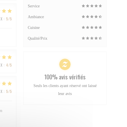
Service
Ambiance
IX
:
5
/5
Cuisine
Qualité/Prix
IX
:
4
/5
100% avis vérifiés
Seuls les clients ayant réservé ont laissé
IX
:
5
/5
leur avis
On