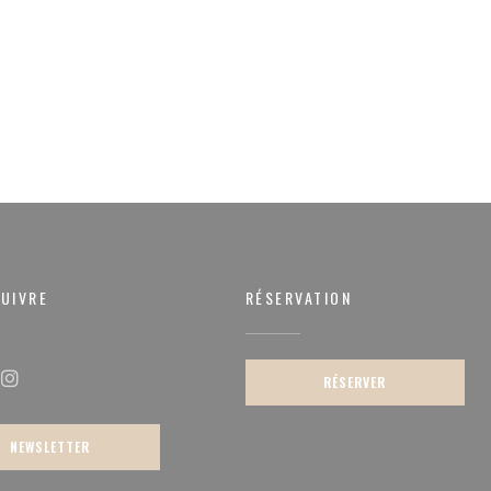
UIVRE
RÉSERVATION
re))
RÉSERVER
ok ((ouvre une nouvelle fenêtre))
Instagram ((ouvre une nouvelle fenêtre))
NEWSLETTER