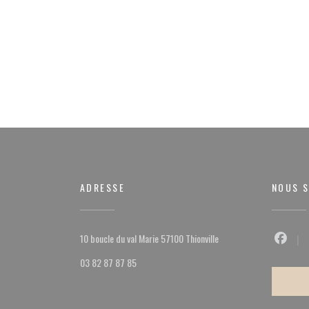
ADRESSE
NOUS S
((ouvre une nouvelle fenêt
10 boucle du val Marie 57100 Thionville
Facebo
03 82 87 87 85