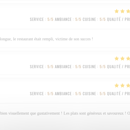
SERVICE
:
5
/5
AMBIANCE
:
5
/5
CUISINE
:
5
/5
QUALITÉ / PR
longue, le restaurant était rempli, victime de son succes !
SERVICE
:
5
/5
AMBIANCE
:
5
/5
CUISINE
:
5
/5
QUALITÉ / PR
SERVICE
:
5
/5
AMBIANCE
:
5
/5
CUISINE
:
5
/5
QUALITÉ / PR
ssi bien visuellement que gustativement ! Les plats sont généreux et savoureux ! 