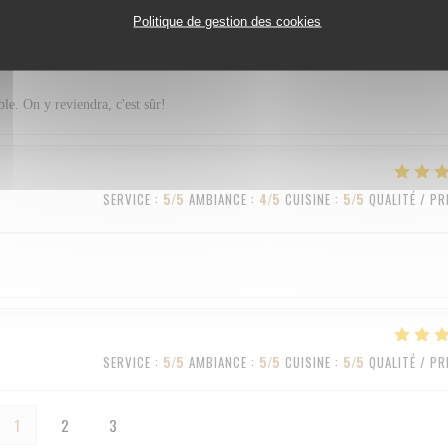
Politique de gestion des cookies
SERVICE
:
5
/5
AMBIANCE
:
4
/5
CUISINE
:
5
/5
QUALITÉ / PR
ble. On y reviendra, c'est sûr!
SERVICE
:
5
/5
AMBIANCE
:
4
/5
CUISINE
:
5
/5
QUALITÉ / PR
SERVICE
:
5
/5
AMBIANCE
:
5
/5
CUISINE
:
5
/5
QUALITÉ / PR
1
2
3