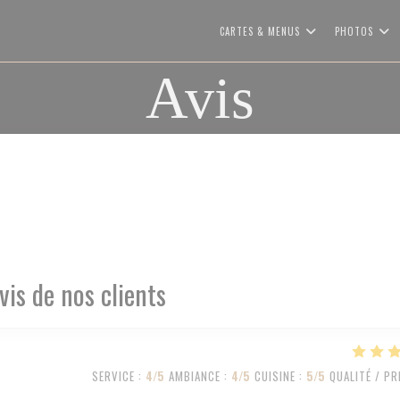
CARTES & MENUS
PHOTOS
Avis
vis de nos clients
SERVICE
:
4
/5
AMBIANCE
:
4
/5
CUISINE
:
5
/5
QUALITÉ / PR