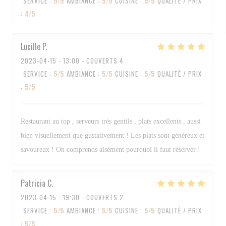
SERVICE
:
5
/5
AMBIANCE
:
5
/5
CUISINE
:
5
/5
QUALITÉ / PRIX
:
4
/5
Lucille
P
2023-04-15
- 13:00 - COUVERTS 4
SERVICE
:
5
/5
AMBIANCE
:
5
/5
CUISINE
:
5
/5
QUALITÉ / PRIX
:
5
/5
Restaurant au top , serveurs très gentils , plats excellents , aussi
bien visuellement que gustativement ! Les plats sont généreux et
savoureux ! On comprends aisément pourquoi il faut réserver !
Patricia
C
2023-04-15
- 19:30 - COUVERTS 2
SERVICE
:
5
/5
AMBIANCE
:
5
/5
CUISINE
:
5
/5
QUALITÉ / PRIX
:
5
/5