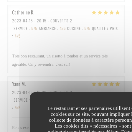
Catherine
K
2023-04-15
- 20:15 - COUVERTS 2
SERVICE
:
5
/5
AMBIANCE
:
4
/5
CUISINE
:
5
/5
QUALITÉ / PRIX
:
4
/5
Très bon restaurant, un risotto à tomber et un service très
agréable. On y reviendra, c'est sûr!
Yann
M
2023-04-15
- 13:00 - COUVERTS 3
SERVICE
:
5
/5
AMBIANCE
:
4
/5
CUISINE
:
5
/5
QUALITÉ / PRIX
:
5
/5
Le restaurant et ses partenaires utilisent
cookies sur ce site, pouvant impliquer 
collecte de données à caractère personn
Les cookies dits « nécessaires » sont
Repas excellent et personnel au top Bravo à tous
obligatoires et installés par défaut. D'au