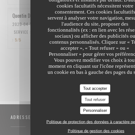
cookies facultatifs nécessitent votre
consentement. Ces cookies facultatif
Quentin
D
servent à analyser votre navigation, mes
l'audience du site, proposer des
2023-04-15
- 12:15 - COUVERTS 5
fonctionnalités (ex : en lien avec les rés
SERVICE
:
5
/5
AMBIANCE
:
5
/5
CUISINE
:
5
/5
QUALITÉ / PRIX
sociaux) ou afficher des publicités o
:
5
/5
contenus personnalisés. Cliquez sur « T
accepter », « Tout refuser » ou «
Personnaliser » pour gérer vos préférenc
1
2
3
Vous pouvez modifier vos choix à tou
moment en cliquant sur l'icône représent
un cookie en bas à gauche des pages du s
Tout accepter
Tout refuser
Personnaliser
ADRESSE
Politique de protection des données à caractère p
Politique de gestion des cookies