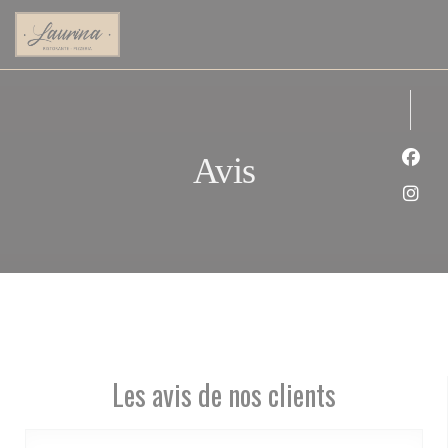
Personnalisation de vos choix en matière de cookies
Avis
Face
Inst
Les avis de nos clients