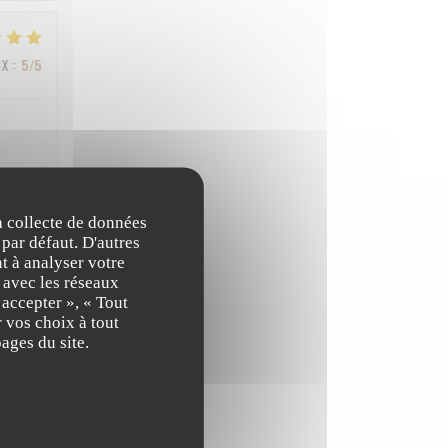
IX
:
5
/5
la collecte de données
IX
:
3
/5
 par défaut. D'autres
t à analyser votre
n avec les réseaux
 accepter », « Tout
IX
:
4
/5
 vos choix à tout
ages du site.