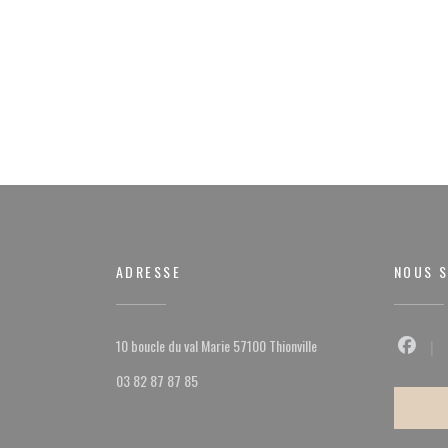
ADRESSE
NOUS S
((ouvre une nouvelle fenêt
10 boucle du val Marie 57100 Thionville
Facebo
03 82 87 87 85