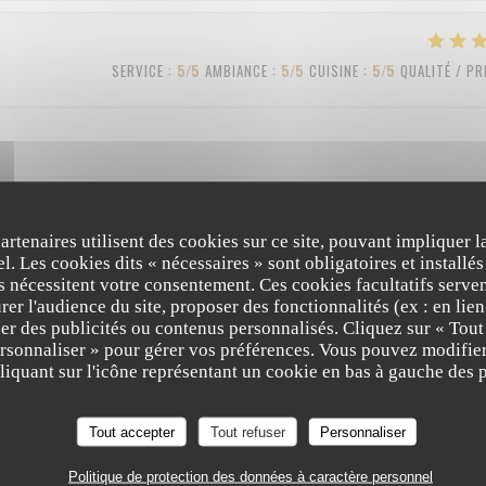
SERVICE
:
5
/5
AMBIANCE
:
5
/5
CUISINE
:
5
/5
QUALITÉ / PR
partenaires utilisent des cookies sur ce site, pouvant impliquer 
SERVICE
:
4
/5
AMBIANCE
:
3
/5
CUISINE
:
4
/5
QUALITÉ / PR
l. Les cookies dits « nécessaires » sont obligatoires et installés
fs nécessitent votre consentement. Ces cookies facultatifs serven
er l'audience du site, proposer des fonctionnalités (ex : en lie
er des publicités ou contenus personnalisés. Cliquez sur « Tout
SERVICE
:
5
/5
AMBIANCE
:
5
/5
CUISINE
:
5
/5
QUALITÉ / PR
ersonnaliser » pour gérer vos préférences. Vous pouvez modifier
iquant sur l'icône représentant un cookie en bas à gauche des p
Tout accepter
Tout refuser
Personnaliser
Politique de protection des données à caractère personnel