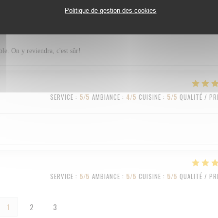
Politique de gestion des cookies
SERVICE
:
5
/5
AMBIANCE
:
4
/5
CUISINE
:
5
/5
QUALITÉ / PR
ble. On y reviendra, c'est sûr!
SERVICE
:
5
/5
AMBIANCE
:
4
/5
CUISINE
:
5
/5
QUALITÉ / PR
SERVICE
:
5
/5
AMBIANCE
:
5
/5
CUISINE
:
5
/5
QUALITÉ / PR
1
2
3