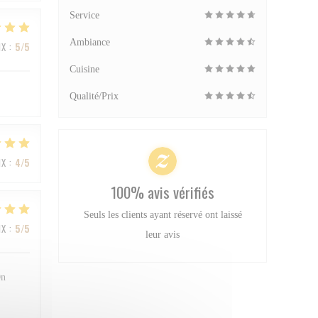
Service
Ambiance
IX
:
5
/5
Cuisine
Qualité/Prix
IX
:
4
/5
100% avis vérifiés
Seuls les clients ayant réservé ont laissé
IX
:
5
/5
leur avis
On