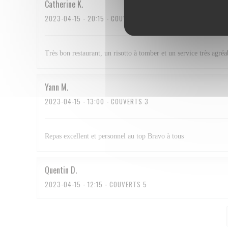
Catherine
K
2023-04-15
- 20:15 - COUVERTS 2
Très bon restaurant, un risotto à tomber et un service très agréa
Yann
M
2023-04-15
- 13:00 - COUVERTS 3
Repas excellent et personnel au top Bravo à tous
Quentin
D
2023-04-15
- 12:15 - COUVERTS 5