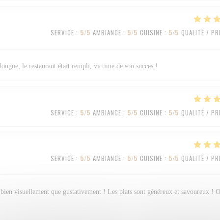
SERVICE
:
5
/5
AMBIANCE
:
5
/5
CUISINE
:
5
/5
QUALITÉ / PR
longue, le restaurant était rempli, victime de son succes !
SERVICE
:
5
/5
AMBIANCE
:
5
/5
CUISINE
:
5
/5
QUALITÉ / PR
SERVICE
:
5
/5
AMBIANCE
:
5
/5
CUISINE
:
5
/5
QUALITÉ / PR
ssi bien visuellement que gustativement ! Les plats sont généreux et savoureux ! 