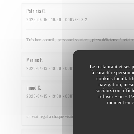
Patricia
C
2023-04-15
- 19:30 - COUVERTS 2
Très bon accueil , personnel souriant , pizza délicieuse à refaire
Marine
F
Le restaurant et ses 
2023-04-13
- 19:30 - COUVERTS 7
à caractère personne
cookies facultati
navigation, mesur
maud
C
sociaux) ou affich
2023-04-15
- 19:00 - COUVERTS 5
refuser » ou « P
moment en cl
un vrai régal à chaque visite ! nous revenons avec plaisir