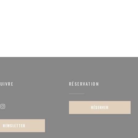
UIVRE
RÉSERVATION
re))
RÉSERVER
ok ((ouvre une nouvelle fenêtre))
Instagram ((ouvre une nouvelle fenêtre))
NEWSLETTER