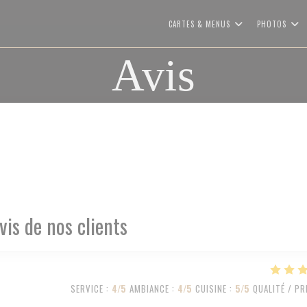
CARTES & MENUS
PHOTOS
Avis
vis de nos clients
SERVICE
:
4
/5
AMBIANCE
:
4
/5
CUISINE
:
5
/5
QUALITÉ / PR