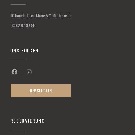
((öffnet ein neues Fenster))
10 boucle du val Marie 57100 Thionville
03 82 87 87 85
UNS FOLGEN
Facebook ((öffnet ein neues Fenster))
Instagram ((öffnet ein neues Fenster))
NEWSLETTER
RESERVIERUNG