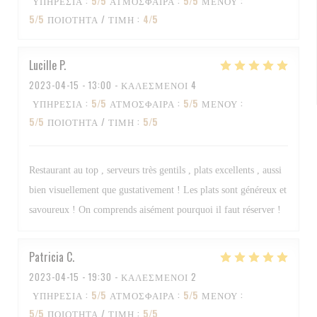
ΥΠΗΡΕΣΊΑ
:
5
/5
ΑΤΜΌΣΦΑΙΡΑ
:
5
/5
ΜΕΝΟΎ
:
5
/5
ΠΟΙΌΤΗΤΑ / ΤΙΜΉ
:
4
/5
Lucille
P
2023-04-15
- 13:00 - ΚΑΛΕΣΜΈΝΟΙ 4
ΥΠΗΡΕΣΊΑ
:
5
/5
ΑΤΜΌΣΦΑΙΡΑ
:
5
/5
ΜΕΝΟΎ
:
5
/5
ΠΟΙΌΤΗΤΑ / ΤΙΜΉ
:
5
/5
Restaurant au top , serveurs très gentils , plats excellents , aussi
bien visuellement que gustativement ! Les plats sont généreux et
savoureux ! On comprends aisément pourquoi il faut réserver !
Patricia
C
2023-04-15
- 19:30 - ΚΑΛΕΣΜΈΝΟΙ 2
ΥΠΗΡΕΣΊΑ
:
5
/5
ΑΤΜΌΣΦΑΙΡΑ
:
5
/5
ΜΕΝΟΎ
:
5
/5
ΠΟΙΌΤΗΤΑ / ΤΙΜΉ
:
5
/5