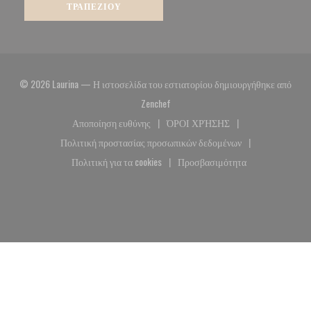
ΤΡΑΠΕΖΙΟΎ
© 2026 Laurina — Η ιστοσελίδα του εστιατορίου δημιουργήθηκε από
((ανοίγει σε νέο παράθυρο))
Zenchef
Αποποίηση ευθύνης
ΌΡΟΙ ΧΡΉΣΗΣ
((ανοίγει σε νέο παράθυρο))
((ανοίγει σε νέο παράθυρο)
Πολιτική προστασίας προσωπικών δεδομένων
((ανοίγει σε νέο παράθυρο))
Πολιτική για τα cookies
Προσβασιμότητα
((ανοίγει σε νέο παράθυρο))
((ανοίγει σε νέο παράθυρο