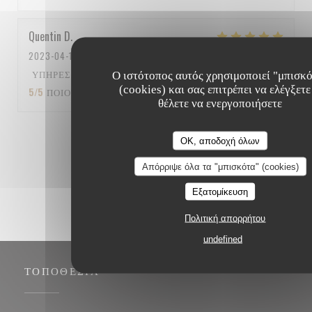
Quentin
D
2023-04-15
- 12:15 - ΚΑΛΕΣΜΈΝΟΙ 5
ΥΠΗΡΕΣΊΑ
:
5
/5
ΑΤΜΌΣΦΑΙΡΑ
:
5
/5
ΜΕΝΟΎ
:
Ο ιστότοπος αυτός χρησιμοποιεί "μπισκ
(cookies) και σας επιτρέπει να ελέγξετε
5
/5
ΠΟΙΌΤΗΤΑ / ΤΙΜΉ
:
5
/5
θέλετε να ενεργοποιήσετε
1
2
3
OK, αποδοχή όλων
Απόρριψε όλα τα "μπισκότα" (cookies)
Εξατομίκευση
Πολιτική απορρήτου
undefined
ΤΟΠΟΘΕΣΊΑ