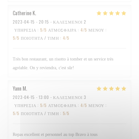
Catherine
K
2023-04-15
- 20:15 - ΚΑΛΕΣΜΈΝΟΙ 2
ΥΠΗΡΕΣΊΑ
:
5
/5
ΑΤΜΌΣΦΑΙΡΑ
:
4
/5
ΜΕΝΟΎ
:
5
/5
ΠΟΙΌΤΗΤΑ / ΤΙΜΉ
:
4
/5
Très bon restaurant, un risotto à tomber et un service très
agréable. On y reviendra, c'est sûr!
Yann
M
2023-04-15
- 13:00 - ΚΑΛΕΣΜΈΝΟΙ 3
ΥΠΗΡΕΣΊΑ
:
5
/5
ΑΤΜΌΣΦΑΙΡΑ
:
4
/5
ΜΕΝΟΎ
:
5
/5
ΠΟΙΌΤΗΤΑ / ΤΙΜΉ
:
5
/5
Repas excellent et personnel au top Bravo à tous