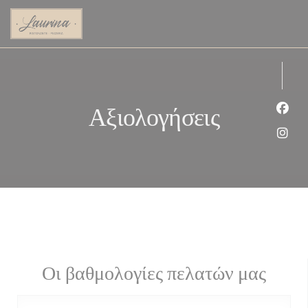
Πίνακας διαχείρισης "Μπισκότων" (Cookies)
Αξιολογήσεις
Face
Inst
Οι βαθμολογίες πελατών μας