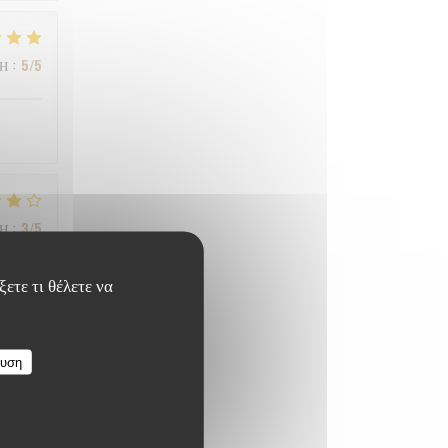
ΜΉ
:
5
/5
ΜΉ
:
3
/5
ετε τι θέλετε να
ΜΉ
:
4
/5
ευση