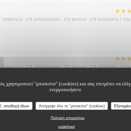
ΥΠΗΡΕΣΊΑ
:
5
/5
ΑΤΜΌΣΦΑΙΡΑ
:
5
/5
ΜΕΝΟΎ
:
5
/5
ΠΟΙΌΤΗΤΑ / ΤΙ
ΥΠΗΡΕΣΊΑ
:
4
/5
ΑΤΜΌΣΦΑΙΡΑ
:
3
/5
ΜΕΝΟΎ
:
4
/5
ΠΟΙΌΤΗΤΑ / ΤΙ
ός χρησιμοποιεί "μπισκότα" (cookies) και σας επιτρέπει να ελέγξ
ενεργοποιήσετε
ΥΠΗΡΕΣΊΑ
:
5
/5
ΑΤΜΌΣΦΑΙΡΑ
:
5
/5
ΜΕΝΟΎ
:
5
/5
ΠΟΙΌΤΗΤΑ / ΤΙ
K, αποδοχή όλων
Απόρριψε όλα τα "μπισκότα" (cookies)
Εξατομίκ
Πολιτική απορρήτου
undefined