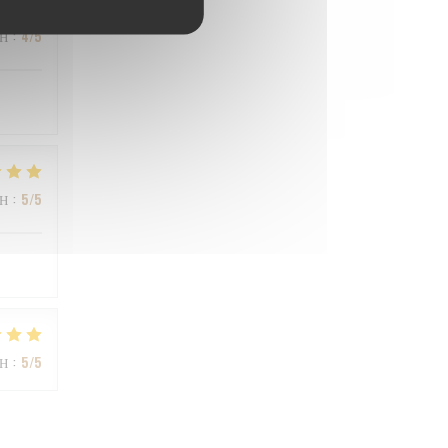
ΜΉ
:
4
/5
ΜΉ
:
5
/5
ΜΉ
:
5
/5