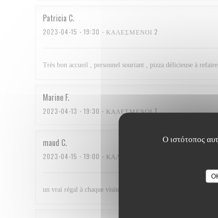
Patricia
C
2023-04-15
- 19:30 - ΚΑΛΕΣΜΈΝΟΙ 2
Très bon accueil , personnel souriant , pizza délicieuse à refaire
Marine
F
2023-04-13
- 19:30 - ΚΑΛΕΣΜΈΝΟΙ 7
Ο ιστότοπος αυτ
maud
C
2023-04-15
- 19:00 - ΚΑΛΕΣΜΈΝΟΙ 5
O
un vrai régal à chaque visite ! nous revenons avec plaisir