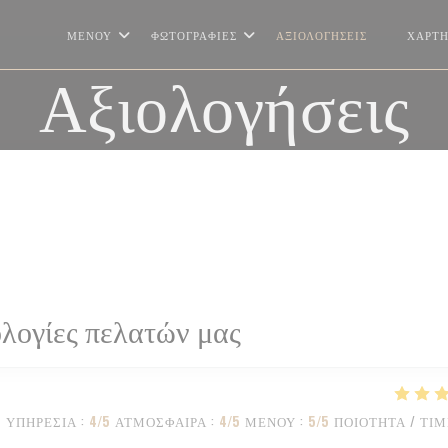
ΜΕΝΟΎ
ΦΩΤΟΓΡΑΦΊΕΣ
ΑΞΙΟΛΟΓΉΣΕΙΣ
ΧΆΡΤΗ
((ΑΝΟΊΓΕ
Αξιολογήσεις
λογίες πελατών μας
ΥΠΗΡΕΣΊΑ
:
4
/5
ΑΤΜΌΣΦΑΙΡΑ
:
4
/5
ΜΕΝΟΎ
:
5
/5
ΠΟΙΌΤΗΤΑ / ΤΙ