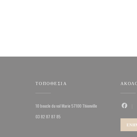
ΤΟΠΟΘΕΣΊΑ
ΑΚΟΛ
((ανοίγει σε νέο παράθυ
10 boucle du val Marie 57100 Thionville
Faceb
03 82 87 87 85
ΕΝΗ