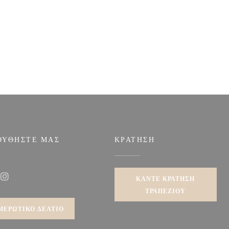
ΟΥΘΉΣΤΕ ΜΑΣ
ΚΡΆΤΗΣΗ
ρο))
ΚΆΝΤΕ ΚΡΆΤΗΣΗ
ook ((ανοίγει σε νέο παράθυρο))
Instagram ((ανοίγει σε νέο παράθυρο))
ΤΡΑΠΕΖΙΟΎ
ΜΕΡΩΤΙΚΌ ΔΕΛΤΊΟ