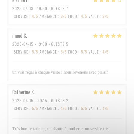
Marine
F
2023-04-13
- 19:30 - GUESTS 7
SERVICE
:
4
/5
AMBIANCE
:
3
/5
FOOD
:
4
/5
VALUE
:
3
/5
maud
C
2023-04-15
- 19:00 - GUESTS 5
SERVICE
:
5
/5
AMBIANCE
:
5
/5
FOOD
:
5
/5
VALUE
:
4
/5
un vrai régal à chaque visite ! nous revenons avec plaisir
Catherine
K
2023-04-15
- 20:15 - GUESTS 2
SERVICE
:
5
/5
AMBIANCE
:
4
/5
FOOD
:
5
/5
VALUE
:
4
/5
Très bon restaurant, un risotto à tomber et un service très