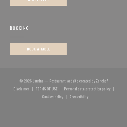
BOOKING
BOOK A TABLE
((opens in a
© 2026 Laurina — Restaurant website created by
Zenchef
Disclaimer
TERMS OF USE
Personal data protection policy
((opens in a new window))
((opens in a new window))
((opens in a new window)
Cookies policy
Accessibility
((opens in a new window))
((opens in a new window))