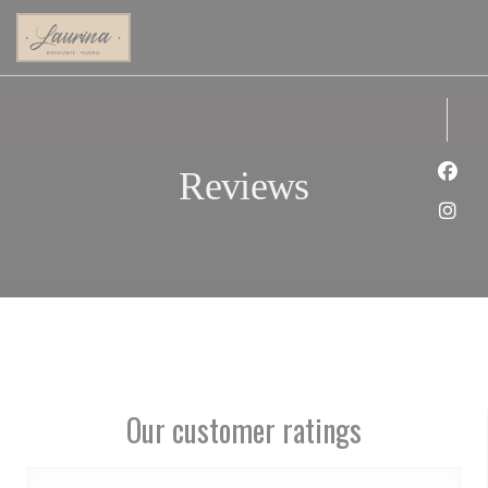
Personalizing your cookie choices
Reviews
Face
Inst
Our customer ratings