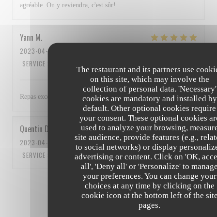
agréable. On y reviendra, c'est sûr!
Yann
M
2023-04-15
- 13:00 - GUESTS 3
SERVICE
:
5
/5
AMBIANCE
:
4
/5
FOOD
:
5
/5
VALUE
:
5
/5
The restaurant and its partners use cooki
on this site, which may involve the
collection of personal data. 'Necessary'
Repas excellent et personnel au top Bravo à tous
cookies are mandatory and installed by
default. Other optional cookies require
your consent. These optional cookies ar
used to analyze your browsing, measur
Quentin
D
site audience, provide features (e.g., rela
2023-04-15
- 12:15 - GUESTS 5
to social networks) or display personaliz
SERVICE
:
5
/5
AMBIANCE
:
5
/5
FOOD
:
5
/5
VALUE
:
5
/5
advertising or content. Click on 'OK, acc
all', 'Deny all' or 'Personalize' to manag
your preferences. You can change your
1
2
3
choices at any time by clicking on the
cookie icon at the bottom left of the sit
pages.