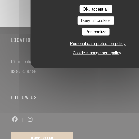
OK, accept all
Deny all cookies
Personalize
LOCATION
Personal data protection policy
Cookie management policy
((opens in a new window))
10 boucle du val Marie 57100 Thionville
03 82 87 87 85
FOLLOW US
Facebook ((opens in a new window))
Instagram ((opens in a new window))
NEWSLETTER