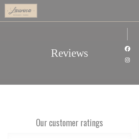
Personalizing your cookie choices
Reviews
Face
Inst
Our customer ratings