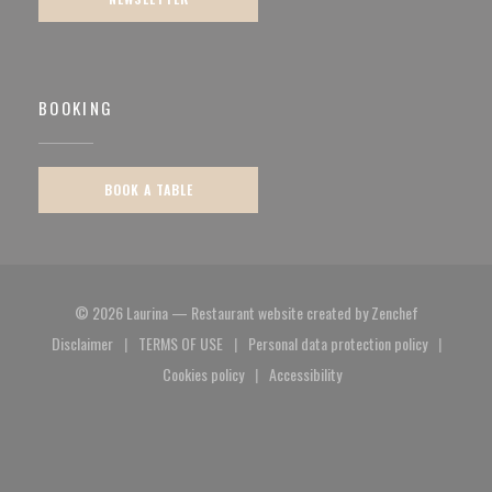
BOOKING
BOOK A TABLE
((opens in a
© 2026 Laurina — Restaurant website created by
Zenchef
Disclaimer
TERMS OF USE
Personal data protection policy
((opens in a new window))
((opens in a new window))
((opens in a new window)
Cookies policy
Accessibility
((opens in a new window))
((opens in a new window))