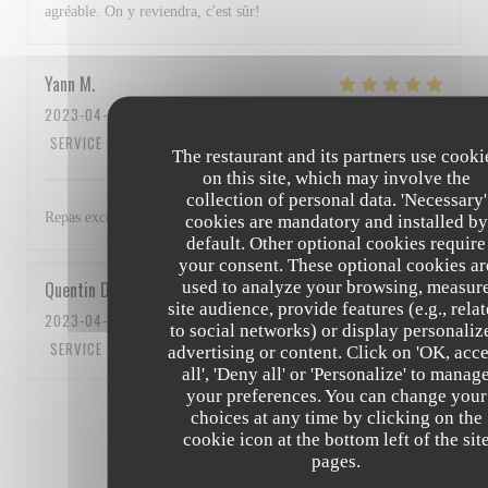
agréable. On y reviendra, c'est sûr!
Yann
M
2023-04-15
- 13:00 - GUESTS 3
SERVICE
:
5
/5
AMBIANCE
:
4
/5
FOOD
:
5
/5
VALUE
:
5
/5
The restaurant and its partners use cooki
on this site, which may involve the
collection of personal data. 'Necessary'
Repas excellent et personnel au top Bravo à tous
cookies are mandatory and installed by
default. Other optional cookies require
your consent. These optional cookies ar
used to analyze your browsing, measur
Quentin
D
site audience, provide features (e.g., rela
2023-04-15
- 12:15 - GUESTS 5
to social networks) or display personaliz
SERVICE
:
5
/5
AMBIANCE
:
5
/5
FOOD
:
5
/5
VALUE
:
5
/5
advertising or content. Click on 'OK, acc
all', 'Deny all' or 'Personalize' to manag
your preferences. You can change your
1
2
3
choices at any time by clicking on the
cookie icon at the bottom left of the sit
pages.