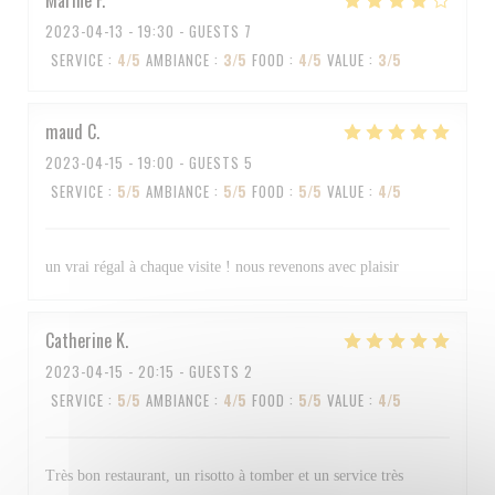
Marine
F
2023-04-13
- 19:30 - GUESTS 7
SERVICE
:
4
/5
AMBIANCE
:
3
/5
FOOD
:
4
/5
VALUE
:
3
/5
maud
C
2023-04-15
- 19:00 - GUESTS 5
SERVICE
:
5
/5
AMBIANCE
:
5
/5
FOOD
:
5
/5
VALUE
:
4
/5
un vrai régal à chaque visite ! nous revenons avec plaisir
Catherine
K
2023-04-15
- 20:15 - GUESTS 2
SERVICE
:
5
/5
AMBIANCE
:
4
/5
FOOD
:
5
/5
VALUE
:
4
/5
Très bon restaurant, un risotto à tomber et un service très