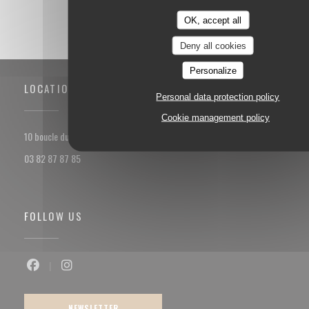
OK, accept all
Deny all cookies
Personalize
LOCATION
Personal data protection policy
Cookie management policy
((opens in a new window))
10 boucle du val Marie 57100 Thionville
03 82 87 87 85
FOLLOW US
Facebook ((opens in a new window))
Instagram ((opens in a new window))
NEWSLETTER