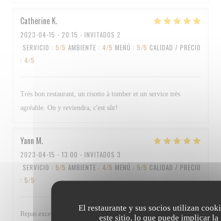
Catherine
K
2023-04-15
- 20:15 - INVITADOS 2
SERVICIO
:
5
/5
AMBIENTE
:
4
/5
MENÚ
:
5
/5
CALIDAD / PRECIO
:
4
/5
Très bon restaurant, un risotto à tomber et un service très
agréable. On y reviendra, c'est sûr!
Yann
M
2023-04-15
- 13:00 - INVITADOS 3
SERVICIO
:
5
/5
AMBIENTE
:
4
/5
MENÚ
:
5
/5
CALIDAD / PRECIO
:
5
/5
El restaurante y sus socios utilizan cook
Repas excellent et personnel au top Bravo à tous
este sitio, lo que puede implicar la