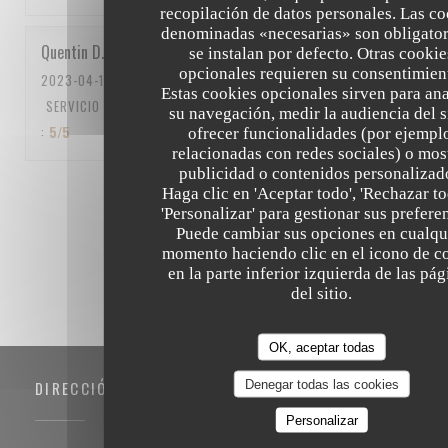
recopilación de datos personales. Las co
denominadas «necesarias» son obligator
Quentin
D
se instalan por defecto. Otras cookie
opcionales requieren su consentimien
2023-04-15
- 12:15 - INVITADOS 5
Estas cookies opcionales sirven para ana
SERVICIO
:
5
/5
AMBIENTE
:
5
/5
MENÚ
:
5
/5
CALIDAD / PRECIO
su navegación, medir la audiencia del si
:
5
/5
ofrecer funcionalidades (por ejempl
relacionadas con redes sociales) o mos
publicidad o contenidos personalizad
Haga clic en 'Aceptar todo', 'Rechazar to
1
2
3
'Personalizar' para gestionar sus prefere
Puede cambiar sus opciones en cualqu
momento haciendo clic en el icono de c
en la parte inferior izquierda de las pá
del sitio.
OK, aceptar todas
Denegar todas las cookies
DIRECCIÓN
Personalizar