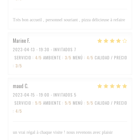
Très bon accueil , personnel souriant , pizza délicieuse à refaire
Marine
F
2023-04-13
- 19:30 - INVITADOS 7
SERVICIO
:
4
/5
AMBIENTE
:
3
/5
MENÚ
:
4
/5
CALIDAD / PRECIO
:
3
/5
maud
C
2023-04-15
- 19:00 - INVITADOS 5
SERVICIO
:
5
/5
AMBIENTE
:
5
/5
MENÚ
:
5
/5
CALIDAD / PRECIO
:
4
/5
un vrai régal à chaque visite ! nous revenons avec plaisir