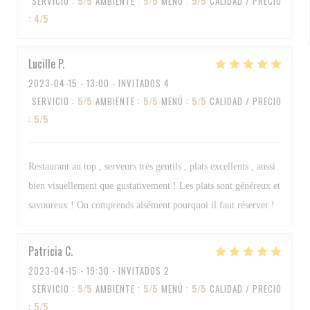
SERVICIO
:
5
/5
AMBIENTE
:
5
/5
MENÚ
:
5
/5
CALIDAD / PRECIO
:
4
/5
Lucille
P
2023-04-15
- 13:00 - INVITADOS 4
SERVICIO
:
5
/5
AMBIENTE
:
5
/5
MENÚ
:
5
/5
CALIDAD / PRECIO
:
5
/5
Restaurant au top , serveurs très gentils , plats excellents , aussi
bien visuellement que gustativement ! Les plats sont généreux et
savoureux ! On comprends aisément pourquoi il faut réserver !
Patricia
C
2023-04-15
- 19:30 - INVITADOS 2
SERVICIO
:
5
/5
AMBIENTE
:
5
/5
MENÚ
:
5
/5
CALIDAD / PRECIO
:
5
/5