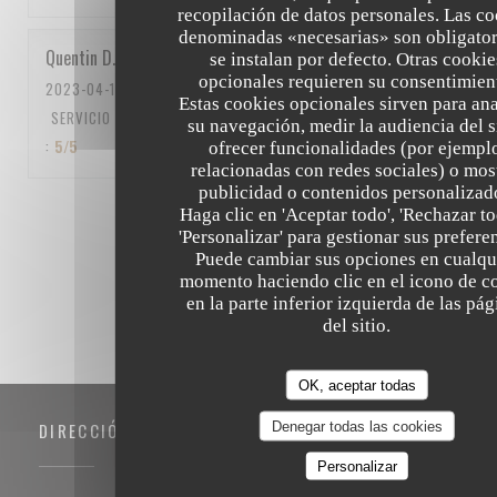
recopilación de datos personales. Las co
denominadas «necesarias» son obligator
Quentin
D
se instalan por defecto. Otras cookie
opcionales requieren su consentimien
2023-04-15
- 12:15 - INVITADOS 5
Estas cookies opcionales sirven para ana
SERVICIO
:
5
/5
AMBIENTE
:
5
/5
MENÚ
:
5
/5
CALIDAD / PRECIO
su navegación, medir la audiencia del si
:
5
/5
ofrecer funcionalidades (por ejempl
relacionadas con redes sociales) o mos
publicidad o contenidos personalizad
Haga clic en 'Aceptar todo', 'Rechazar to
1
2
3
'Personalizar' para gestionar sus prefere
Puede cambiar sus opciones en cualqu
momento haciendo clic en el icono de c
en la parte inferior izquierda de las pá
del sitio.
OK, aceptar todas
Denegar todas las cookies
DIRECCIÓN
Personalizar