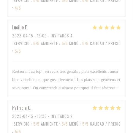
SERVICIO
:
5
/5
AMBIENTE
:
5
/5
MENÚ
:
5
/5
CALIDAD / PRECIO
:
4
/5
Lucille
P
2023-04-15
- 13:00 - INVITADOS 4
SERVICIO
:
5
/5
AMBIENTE
:
5
/5
MENÚ
:
5
/5
CALIDAD / PRECIO
:
5
/5
Restaurant au top , serveurs très gentils , plats excellents , aussi
bien visuellement que gustativement ! Les plats sont généreux et
savoureux ! On comprends aisément pourquoi il faut réserver !
Patricia
C
2023-04-15
- 19:30 - INVITADOS 2
SERVICIO
:
5
/5
AMBIENTE
:
5
/5
MENÚ
:
5
/5
CALIDAD / PRECIO
:
5
/5