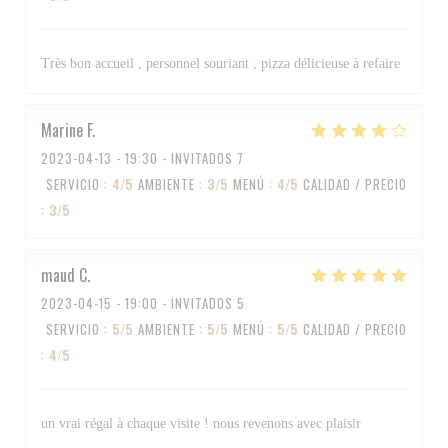
Très bon accueil , personnel souriant , pizza délicieuse à refaire
Marine
F
2023-04-13
- 19:30 - INVITADOS 7
SERVICIO
:
4
/5
AMBIENTE
:
3
/5
MENÚ
:
4
/5
CALIDAD / PRECIO
:
3
/5
maud
C
2023-04-15
- 19:00 - INVITADOS 5
SERVICIO
:
5
/5
AMBIENTE
:
5
/5
MENÚ
:
5
/5
CALIDAD / PRECIO
:
4
/5
un vrai régal à chaque visite ! nous revenons avec plaisir