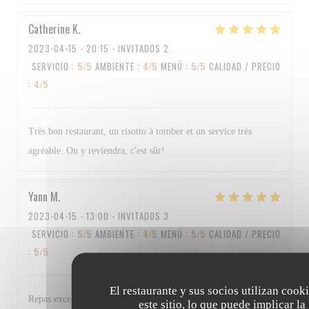
Catherine
K
2023-04-15
- 20:15 - INVITADOS 2
SERVICIO
:
5
/5
AMBIENTE
:
4
/5
MENÚ
:
5
/5
CALIDAD / PRECIO
:
4
/5
Très bon restaurant, un risotto à tomber et un service très
agréable. On y reviendra, c'est sûr!
Yann
M
2023-04-15
- 13:00 - INVITADOS 3
SERVICIO
:
5
/5
AMBIENTE
:
4
/5
MENÚ
:
5
/5
CALIDAD / PRECIO
:
5
/5
El restaurante y sus socios utilizan cook
Repas excellent et personnel au top Bravo à tous
este sitio, lo que puede implicar la