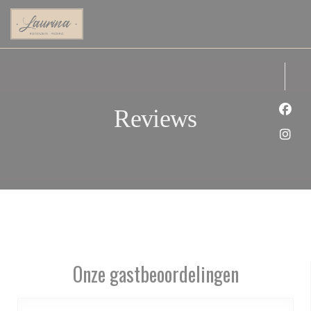
Cookies beheer paneel
Reviews
Face
Inst
Onze gastbeoordelingen