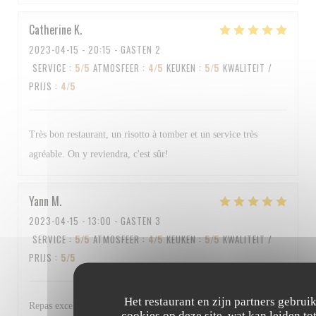
Catherine
K
2023-04-15
- 20:15 - GASTEN 2
SERVICE
:
5
/5
ATMOSFEER
:
4
/5
KEUKEN
:
5
/5
KWALITEIT /
PRIJS
:
4
/5
Très bon restaurant, un risotto à tomber et un service très
agréable. On y reviendra, c'est sûr!
Yann
M
2023-04-15
- 13:00 - GASTEN 3
SERVICE
:
5
/5
ATMOSFEER
:
4
/5
KEUKEN
:
5
/5
KWALITEIT /
PRIJS
:
5
/5
Het restaurant en zijn partners gebrui
Repas excellent et personnel au top Bravo à tous
cookies op deze site, wat kan leiden to