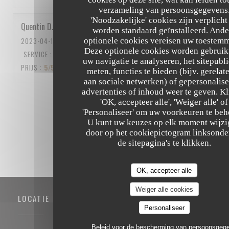
verzameling van persoonsgegevens
'Noodzakelijke' cookies zijn verplicht
Quentin
D
worden standaard geïnstalleerd. Ande
optionele cookies vereisen uw toestem
2023-04-15
- 12:15 - GASTEN 5
Deze optionele cookies worden gebruik
SERVICE
:
5
/5
ATMOSFEER
:
5
/5
KEUKEN
:
5
/5
KWALITEIT /
uw navigatie te analyseren, het sitepubli
PRIJS
:
5
/5
meten, functies te bieden (bijv. gerelat
aan sociale netwerken) of gepersonalis
advertenties of inhoud weer te geven. Kl
1
2
3
'OK, accepteer alle', 'Weiger alle' of
'Personaliseer' om uw voorkeuren te beh
U kunt uw keuzes op elk moment wijz
door op het cookiepictogram linksonde
de sitepagina's te klikken.
OK, accepteer alle
Weiger alle cookies
LOCATIE
Personaliseer
Beleid voor de bescherming van persoonsgeg