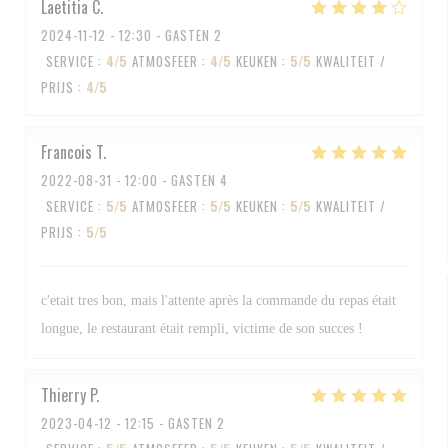
Laetitia
C
2024-11-12
- 12:30 - GASTEN 2
SERVICE
:
4
/5
ATMOSFEER
:
4
/5
KEUKEN
:
5
/5
KWALITEIT /
PRIJS
:
4
/5
Francois
T
2022-08-31
- 12:00 - GASTEN 4
SERVICE
:
5
/5
ATMOSFEER
:
5
/5
KEUKEN
:
5
/5
KWALITEIT /
PRIJS
:
5
/5
c'etait tres bon, mais l'attente après la commande du repas était
longue, le restaurant était rempli, victime de son succes !
Thierry
P
2023-04-12
- 12:15 - GASTEN 2