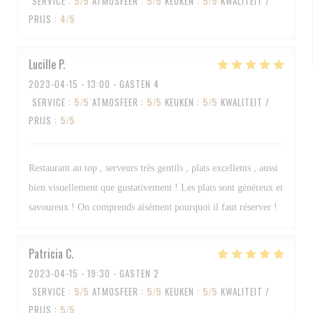
SERVICE
:
5
/5
ATMOSFEER
:
5
/5
KEUKEN
:
5
/5
KWALITEIT /
PRIJS
:
4
/5
Lucille
P
2023-04-15
- 13:00 - GASTEN 4
SERVICE
:
5
/5
ATMOSFEER
:
5
/5
KEUKEN
:
5
/5
KWALITEIT /
PRIJS
:
5
/5
Restaurant au top , serveurs très gentils , plats excellents , aussi
bien visuellement que gustativement ! Les plats sont généreux et
savoureux ! On comprends aisément pourquoi il faut réserver !
Patricia
C
2023-04-15
- 19:30 - GASTEN 2
SERVICE
:
5
/5
ATMOSFEER
:
5
/5
KEUKEN
:
5
/5
KWALITEIT /
PRIJS
:
5
/5