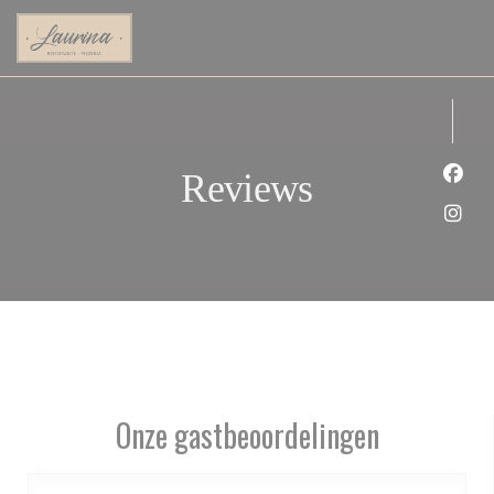
Cookies beheer paneel
Reviews
Face
Inst
Onze gastbeoordelingen