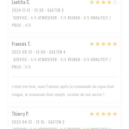
Laetitia
C
2024-11-12
- 12:30 - GASTEN 2
SERVICE
:
4
/5
ATMOSFEER
:
4
/5
KEUKEN
:
5
/5
KWALITEIT /
PRIJS
:
4
/5
Francois
T
2022-08-31
- 12:00 - GASTEN 4
SERVICE
:
5
/5
ATMOSFEER
:
5
/5
KEUKEN
:
5
/5
KWALITEIT /
PRIJS
:
5
/5
c'etait tres bon, mais l'attente après la commande du repas était
longue, le restaurant était rempli, victime de son succes !
Thierry
P
2023-04-12
- 12:15 - GASTEN 2