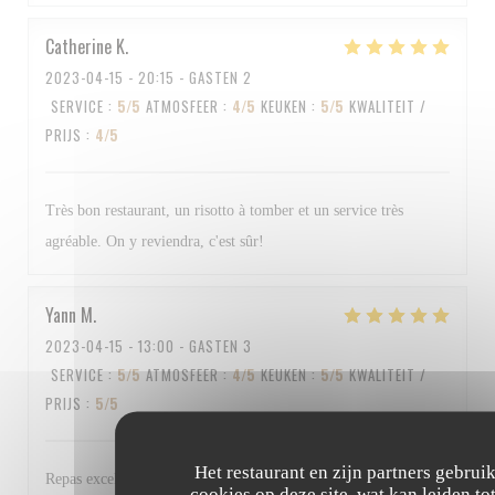
Catherine
K
2023-04-15
- 20:15 - GASTEN 2
SERVICE
:
5
/5
ATMOSFEER
:
4
/5
KEUKEN
:
5
/5
KWALITEIT /
PRIJS
:
4
/5
Très bon restaurant, un risotto à tomber et un service très
agréable. On y reviendra, c'est sûr!
Yann
M
2023-04-15
- 13:00 - GASTEN 3
SERVICE
:
5
/5
ATMOSFEER
:
4
/5
KEUKEN
:
5
/5
KWALITEIT /
PRIJS
:
5
/5
Het restaurant en zijn partners gebrui
Repas excellent et personnel au top Bravo à tous
cookies op deze site, wat kan leiden to