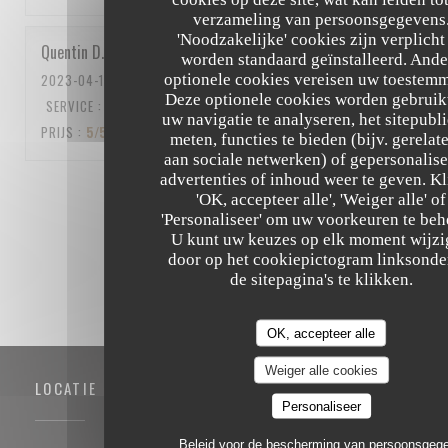
verzameling van persoonsgegevens
'Noodzakelijke' cookies zijn verplicht
Quentin
D
worden standaard geïnstalleerd. Ande
optionele cookies vereisen uw toestem
2023-04-15
- 12:15 - GASTEN 5
Deze optionele cookies worden gebruik
SERVICE
:
5
/5
ATMOSFEER
:
5
/5
KEUKEN
:
5
/5
KWALITEIT /
uw navigatie te analyseren, het sitepubli
PRIJS
:
5
/5
meten, functies te bieden (bijv. gerelat
aan sociale netwerken) of gepersonalis
advertenties of inhoud weer te geven. Kl
1
2
3
'OK, accepteer alle', 'Weiger alle' of
'Personaliseer' om uw voorkeuren te beh
U kunt uw keuzes op elk moment wijz
door op het cookiepictogram linksonde
de sitepagina's te klikken.
OK, accepteer alle
Weiger alle cookies
LOCATIE
Personaliseer
Beleid voor de bescherming van persoonsgeg