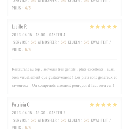
SERVICE
:
5
/5
ATMOSFEER
:
5
/5
KEUKEN
:
5
/5
KWALITEIT /
PRIJS
:
4
/5
Lucille
P
2023-04-15
- 13:00 - GASTEN 4
SERVICE
:
5
/5
ATMOSFEER
:
5
/5
KEUKEN
:
5
/5
KWALITEIT /
PRIJS
:
5
/5
Restaurant au top , serveurs très gentils , plats excellents , aussi
bien visuellement que gustativement ! Les plats sont généreux et
savoureux ! On comprends aisément pourquoi il faut réserver !
Patricia
C
2023-04-15
- 19:30 - GASTEN 2
SERVICE
:
5
/5
ATMOSFEER
:
5
/5
KEUKEN
:
5
/5
KWALITEIT /
PRIJS
:
5
/5