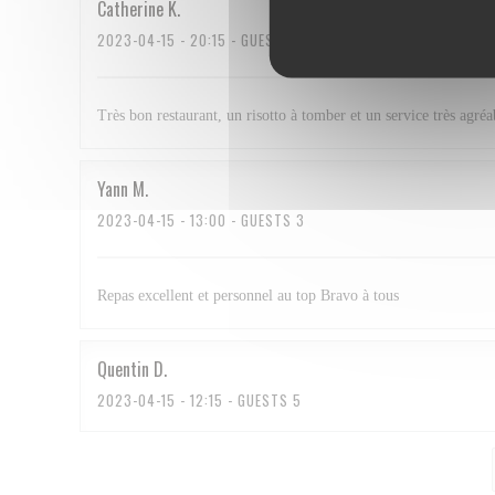
Catherine
K
2023-04-15
- 20:15 - GUESTS 2
Très bon restaurant, un risotto à tomber et un service très agréa
Yann
M
2023-04-15
- 13:00 - GUESTS 3
Repas excellent et personnel au top Bravo à tous
Quentin
D
2023-04-15
- 12:15 - GUESTS 5