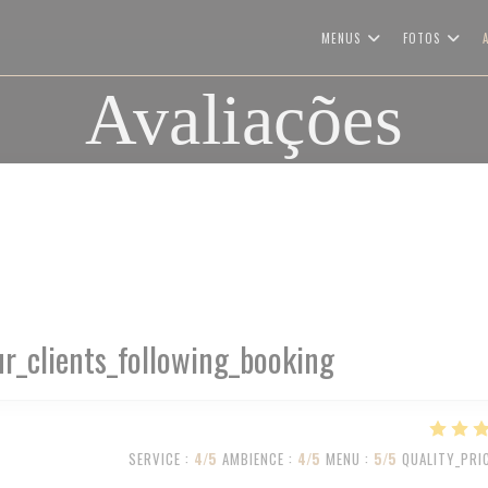
MENUS
FOTOS
Avaliações
r_clients_following_booking
SERVICE
:
4
/5
AMBIENCE
:
4
/5
MENU
:
5
/5
QUALITY_PRI