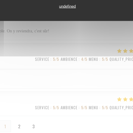
undefined
SERVICE
:
5
/5
AMBIENCE
:
4
/5
MENU
:
5
/5
QUALITY_PRI
ble. On y reviendra, c'est sûr!
SERVICE
:
5
/5
AMBIENCE
:
4
/5
MENU
:
5
/5
QUALITY_PRI
SERVICE
:
5
/5
AMBIENCE
:
5
/5
MENU
:
5
/5
QUALITY_PRI
1
2
3