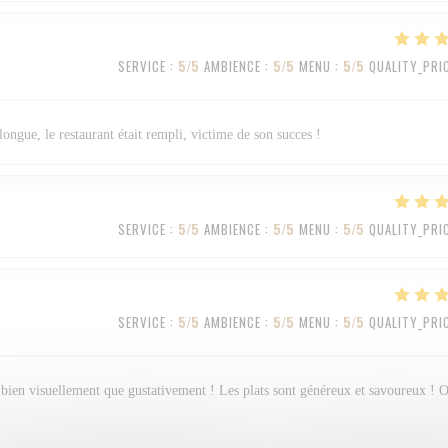
SERVICE
:
5
/5
AMBIENCE
:
5
/5
MENU
:
5
/5
QUALITY_PRI
longue, le restaurant était rempli, victime de son succes !
SERVICE
:
5
/5
AMBIENCE
:
5
/5
MENU
:
5
/5
QUALITY_PRI
SERVICE
:
5
/5
AMBIENCE
:
5
/5
MENU
:
5
/5
QUALITY_PRI
ssi bien visuellement que gustativement ! Les plats sont généreux et savoureux ! 