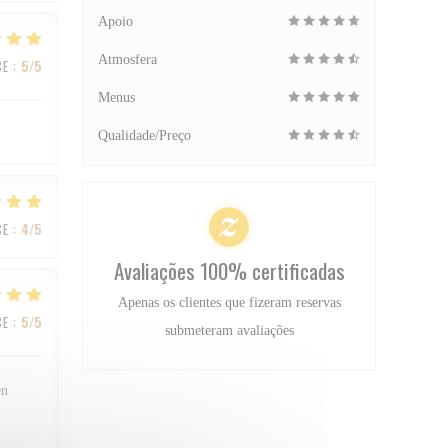
Apoio
Atmosfera
CE
:
5
/5
Menus
Qualidade/Preço
CE
:
4
/5
Avaliações 100% certificadas
Apenas os clientes que fizeram reservas
CE
:
5
/5
submeteram avaliações
On