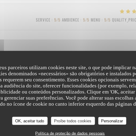
SERVICE
:
5
/5
AMBIENCE
:
5
/5
MENU
:
5
/5
QUALITY_PRI
eus parceiros utilizam cookies neste site, o que pode implicar 
SERVICE
:
4
/5
AMBIENCE
:
3
/5
MENU
:
4
/5
QUALITY_PRI
kies denominados «necessários» são obrigatórios e instalados p
s requerem seu consentimento. Esses cookies opcionais servem 
a audiência do site, oferecer funcionalidades (por exemplo, rel
ublicidade ou conteúdos personalizados. Clique em 'OK, aceitar 
SERVICE
:
5
/5
AMBIENCE
:
5
/5
MENU
:
5
/5
QUALITY_PRI
ara gerenciar suas preferências. Você pode alterar suas escolha
ndo no ícone de cookie no canto inferior esquerdo das páginas do
OK, aceitar tudo
Proíbe todos cookies
Personalizar
Política de proteção de dados pessoais