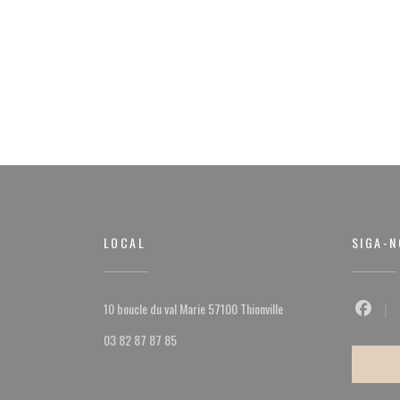
LOCAL
SIGA-N
((abre numa nova janela))
10 boucle du val Marie 57100 Thionville
Facebo
03 82 87 87 85