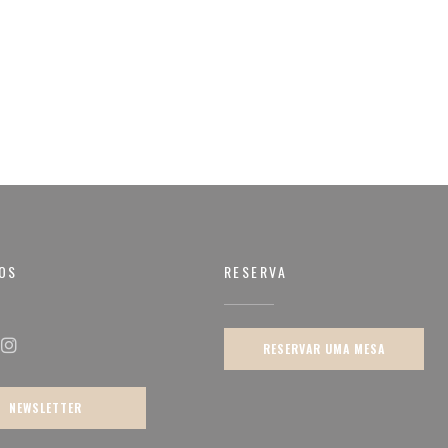
OS
RESERVA
RESERVAR UMA MESA
ok ((abre numa nova janela))
Instagram ((abre numa nova janela))
NEWSLETTER