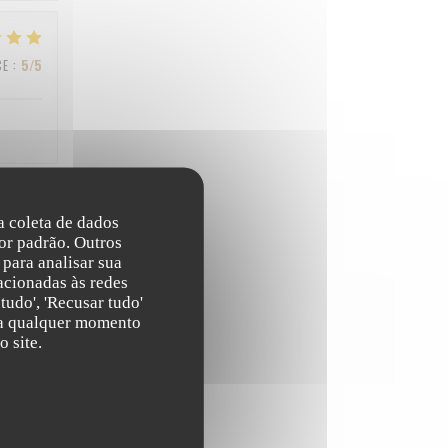
CE
:
5
/5
na coleta de dados
CE
:
3
/5
or padrão. Outros
para analisar sua
acionadas às redes
tudo', 'Recusar tudo'
CE
:
4
/5
s a qualquer momento
 site.