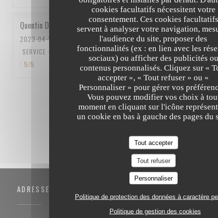
cookies facultatifs nécessitent votre
consentement. Ces cookies facultatif
Quentin
D
servent à analyser votre navigation, mes
l'audience du site, proposer des
2023-04-15
- 12:15 - COUVERTS 5
fonctionnalités (ex : en lien avec les rés
SERVICE
:
5
/5
AMBIANCE
:
5
/5
CUISINE
:
5
/5
QUALITÉ / PRIX
sociaux) ou afficher des publicités o
:
5
/5
contenus personnalisés. Cliquez sur « T
accepter », « Tout refuser » ou «
Personnaliser » pour gérer vos préférenc
1
2
3
Vous pouvez modifier vos choix à tou
moment en cliquant sur l'icône représent
un cookie en bas à gauche des pages du s
Tout accepter
Tout refuser
Personnaliser
ADRESSE
Politique de protection des données à caractère p
Politique de gestion des cookies