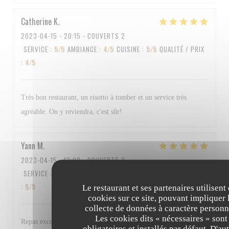
Catherine
K
2023-04-15
- 20:15 - COUVERTS 2
SERVICE
:
5
/5
AMBIANCE
:
4
/5
CUISINE
:
5
/5
QUALITÉ / PRIX
:
4
/5
Très bon restaurant, un risotto à tomber et un service très
agréable. On y reviendra, c'est sûr!
Yann
M
2023-04-15
- 13:00 - COUVERTS 3
SERVICE
:
5
/5
AMBIANCE
:
4
/5
CUISINE
:
5
/5
QUALITÉ / PRIX
:
5
/5
Le restaurant et ses partenaires utilisent
cookies sur ce site, pouvant impliquer 
collecte de données à caractère personn
Les cookies dits « nécessaires » sont
Repas excellent et personnel au top Bravo à tous
obligatoires et installés par défaut. D'au