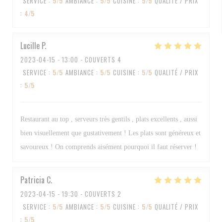
SERVICE
:
5
/5
AMBIANCE
:
5
/5
CUISINE
:
5
/5
QUALITÉ / PRIX
:
4
/5
Lucille
P
2023-04-15
- 13:00 - COUVERTS 4
SERVICE
:
5
/5
AMBIANCE
:
5
/5
CUISINE
:
5
/5
QUALITÉ / PRIX
:
5
/5
Restaurant au top , serveurs très gentils , plats excellents , aussi
bien visuellement que gustativement ! Les plats sont généreux et
savoureux ! On comprends aisément pourquoi il faut réserver !
Patricia
C
2023-04-15
- 19:30 - COUVERTS 2
SERVICE
:
5
/5
AMBIANCE
:
5
/5
CUISINE
:
5
/5
QUALITÉ / PRIX
:
5
/5