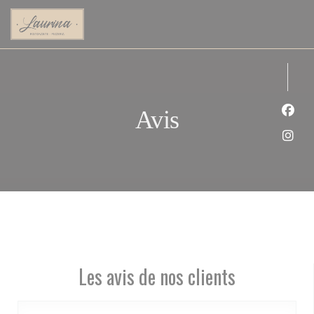
Personnalisation de vos choix en matière de cookies
Avis
Face
Inst
Les avis de nos clients