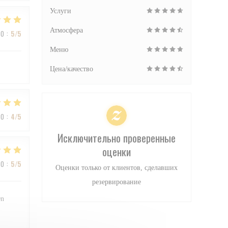
Услуги
Атмосфера
ВО
:
5
/5
Меню
Цена/качество
ВО
:
4
/5
Исключительно проверенные
оценки
ВО
:
5
/5
Оценки только от клиентов, сделавших
резервирование
On