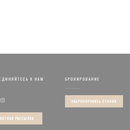
ЕДИНЯЙТЕСЬ К НАМ
БРОНИРОВАНИЕ
кне))
ЗАБРОНИРОВАТЬ СТОЛИК
ook ((открывается в новом окне))
Instagram ((открывается в новом окне))
ОСТНАЯ РАССЫЛКА