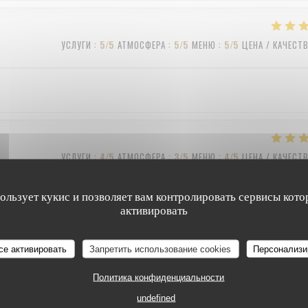
УСЛУГИ
:
5
/5
АТМОСФЕРА
:
5
/5
МЕНЮ
:
5
/5
ЦЕНА / КАЧЕСТ
УСЛУГИ
:
4
/5
АТМОСФЕРА
:
3
/5
МЕНЮ
:
4
/5
ЦЕНА / КАЧЕСТ
пользует кукис и позволяет вам контролировать сервисы кото
активировать
УСЛУГИ
:
5
/5
АТМОСФЕРА
:
5
/5
МЕНЮ
:
5
/5
ЦЕНА / КАЧЕСТ
се активировать
Запретить использование cookies
Персонализи
Политика конфиденциальности
undefined