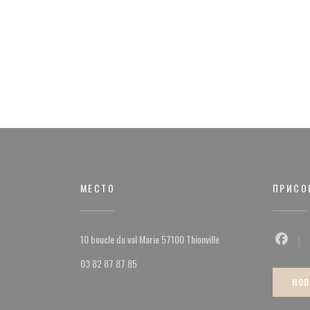
МЕСТО
ПРИСО
((открывается в новом о
10 boucle du val Marie 57100 Thionville
Faceb
03 82 87 87 85
НОВ