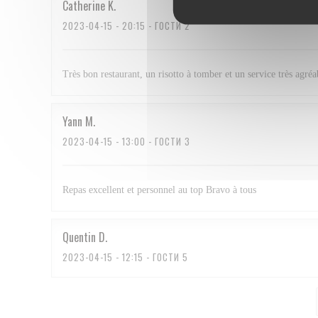
Catherine
K
2023-04-15
- 20:15 - ГОСТИ 2
Très bon restaurant, un risotto à tomber et un service très agréa
Yann
M
2023-04-15
- 13:00 - ГОСТИ 3
Repas excellent et personnel au top Bravo à tous
Quentin
D
2023-04-15
- 12:15 - ГОСТИ 5