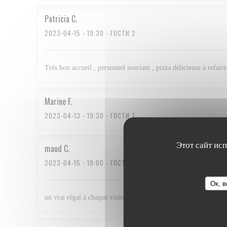
Patricia
C
2023-04-15
- 19:30 - ГОСТИ 2
Très bon accueil , personnel souriant , pizza délicieuse à refaire
Marine
F
2023-04-13
- 19:30 - ГОСТИ 7
Этот сайт ис
maud
C
2023-04-15
- 19:00 - ГОСТИ 5
Ок, в
un vrai régal à chaque visite ! nous revenons avec plaisir