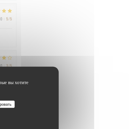
ВО
:
5
/5
ВО
:
3
/5
рые вы хотите
ВО
:
4
/5
ровать