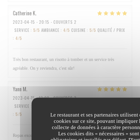
Catherine
K
2023-04-15
- 20:15 - COUVERTS 2
SERVICE
:
5
/5
AMBIANCE
:
4
/5
CUISINE
:
5
/5
QUALITÉ / PRIX
:
4
/5
Très bon restaurant, un risotto à tomber et un service très
agréable. On y reviendra, c'est sûr!
Yann
M
2023-04-15
- 13:00 - COUVERTS 3
SERVICE
:
5
/5
AMBIANCE
:
4
/5
CUISINE
:
5
/5
QUALITÉ / PRIX
:
5
/5
Le restaurant et ses partenaires utilisent
cookies sur ce site, pouvant impliquer 
collecte de données à caractère personn
Les cookies dits « nécessaires » sont
Repas excellent et personnel au top Bravo à tous
obligatoires et installés par défaut. D'au