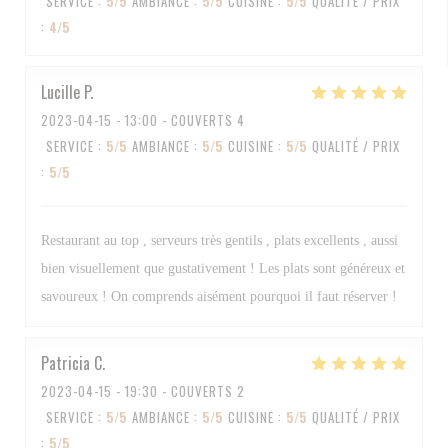
SERVICE
:
5
/5
AMBIANCE
:
5
/5
CUISINE
:
5
/5
QUALITÉ / PRIX
:
4
/5
Lucille
P
2023-04-15
- 13:00 - COUVERTS 4
SERVICE
:
5
/5
AMBIANCE
:
5
/5
CUISINE
:
5
/5
QUALITÉ / PRIX
:
5
/5
Restaurant au top , serveurs très gentils , plats excellents , aussi
bien visuellement que gustativement ! Les plats sont généreux et
savoureux ! On comprends aisément pourquoi il faut réserver !
Patricia
C
2023-04-15
- 19:30 - COUVERTS 2
SERVICE
:
5
/5
AMBIANCE
:
5
/5
CUISINE
:
5
/5
QUALITÉ / PRIX
:
5
/5