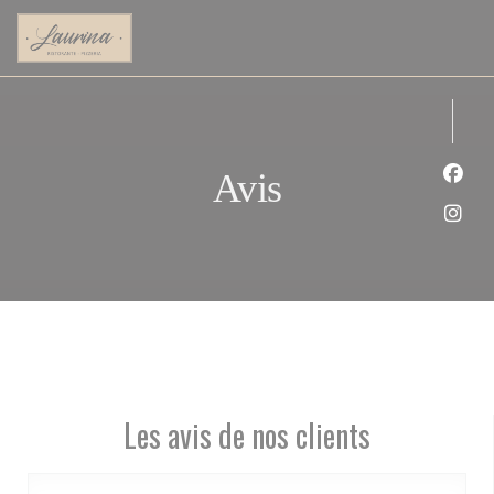
Personnalisation de vos choix en matière de cookies
Avis
Face
Inst
Les avis de nos clients