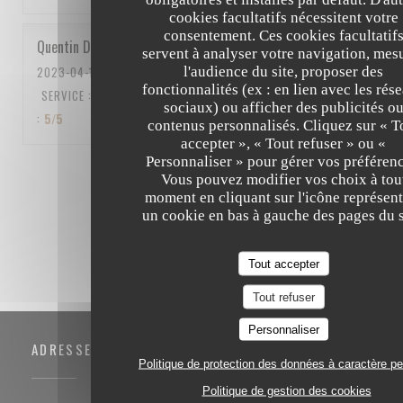
cookies facultatifs nécessitent votre
consentement. Ces cookies facultatif
Quentin
D
servent à analyser votre navigation, mes
l'audience du site, proposer des
2023-04-15
- 12:15 - COUVERTS 5
fonctionnalités (ex : en lien avec les rés
SERVICE
:
5
/5
AMBIANCE
:
5
/5
CUISINE
:
5
/5
QUALITÉ / PRIX
sociaux) ou afficher des publicités o
:
5
/5
contenus personnalisés. Cliquez sur « T
accepter », « Tout refuser » ou «
Personnaliser » pour gérer vos préférenc
1
2
3
Vous pouvez modifier vos choix à tou
moment en cliquant sur l'icône représent
un cookie en bas à gauche des pages du s
Tout accepter
Tout refuser
Personnaliser
ADRESSE
Politique de protection des données à caractère p
Politique de gestion des cookies