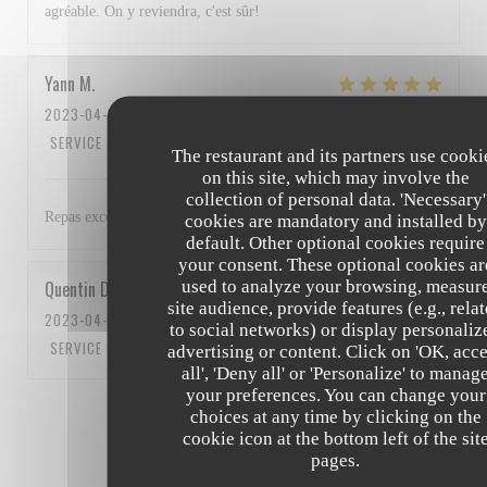
agréable. On y reviendra, c'est sûr!
Yann
M
2023-04-15
- 13:00 - GUESTS 3
SERVICE
:
5
/5
AMBIANCE
:
4
/5
FOOD
:
5
/5
VALUE
:
5
/5
The restaurant and its partners use cooki
on this site, which may involve the
collection of personal data. 'Necessary'
Repas excellent et personnel au top Bravo à tous
cookies are mandatory and installed by
default. Other optional cookies require
your consent. These optional cookies ar
used to analyze your browsing, measur
Quentin
D
site audience, provide features (e.g., rela
2023-04-15
- 12:15 - GUESTS 5
to social networks) or display personaliz
SERVICE
:
5
/5
AMBIANCE
:
5
/5
FOOD
:
5
/5
VALUE
:
5
/5
advertising or content. Click on 'OK, acc
all', 'Deny all' or 'Personalize' to manag
your preferences. You can change your
1
2
3
choices at any time by clicking on the
cookie icon at the bottom left of the sit
pages.