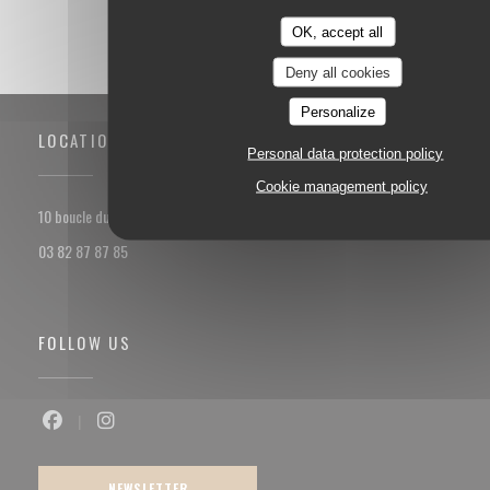
OK, accept all
Deny all cookies
Personalize
LOCATION
Personal data protection policy
Cookie management policy
((opens in a new window))
10 boucle du val Marie 57100 Thionville
03 82 87 87 85
FOLLOW US
Facebook ((opens in a new window))
Instagram ((opens in a new window))
NEWSLETTER