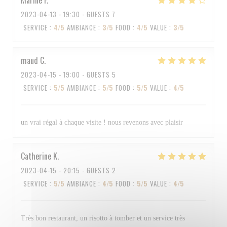
Marine
F
2023-04-13
- 19:30 - GUESTS 7
SERVICE
:
4
/5
AMBIANCE
:
3
/5
FOOD
:
4
/5
VALUE
:
3
/5
maud
C
2023-04-15
- 19:00 - GUESTS 5
SERVICE
:
5
/5
AMBIANCE
:
5
/5
FOOD
:
5
/5
VALUE
:
4
/5
un vrai régal à chaque visite ! nous revenons avec plaisir
Catherine
K
2023-04-15
- 20:15 - GUESTS 2
SERVICE
:
5
/5
AMBIANCE
:
4
/5
FOOD
:
5
/5
VALUE
:
4
/5
Très bon restaurant, un risotto à tomber et un service très