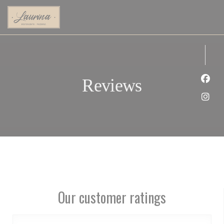
Personalizing your cookie choices
Reviews
Face
Inst
Our customer ratings