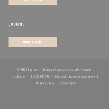
BOOKING
BOOK A TABLE
((opens in a
© 2026 Laurina — Restaurant website created by
Zenchef
Disclaimer
TERMS OF USE
Personal data protection policy
((opens in a new window))
((opens in a new window))
((opens in a new window)
Cookies policy
Accessibility
((opens in a new window))
((opens in a new window))