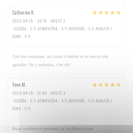
Catherine
K
2023-04-15
- 20:15 - HOSTÉ 2
SLUŽBA
:
5
/5
ATMOSFÉRA
:
4
/5
KUCHYNĚ
:
5
/5
KVALITA /
CENA
:
4
/5
Très bon restaurant, un risotto à tomber et un service très
agréable. On y reviendra, c'est sûr!
Yann
M
2023-04-15
- 13:00 - HOSTÉ 3
SLUŽBA
:
5
/5
ATMOSFÉRA
:
4
/5
KUCHYNĚ
:
5
/5
KVALITA /
CENA
:
5
/5
Repas excellent et personnel au top Bravo à tous