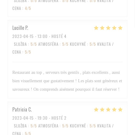
SLUŽBA
:
5
/5
ATMOSFÉRA
:
5
/5
KUCHYNĚ
:
5
/5
KVALITA /
CENA
:
4
/5
Lucille
P
2023-04-15
- 13:00 - HOSTÉ 4
SLUŽBA
:
5
/5
ATMOSFÉRA
:
5
/5
KUCHYNĚ
:
5
/5
KVALITA /
CENA
:
5
/5
Restaurant au top , serveurs très gentils , plats excellents , aussi
bien visuellement que gustativement ! Les plats sont généreux et
savoureux ! On comprends aisément pourquoi il faut réserver !
Patricia
C
2023-04-15
- 19:30 - HOSTÉ 2
SLUŽBA
:
5
/5
ATMOSFÉRA
:
5
/5
KUCHYNĚ
:
5
/5
KVALITA /
CENA
:
5
/5