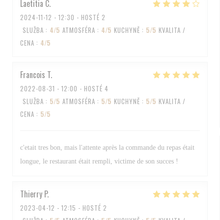
Laetitia
C
2024-11-12
- 12:30 - HOSTÉ 2
SLUŽBA
:
4
/5
ATMOSFÉRA
:
4
/5
KUCHYNĚ
:
5
/5
KVALITA /
CENA
:
4
/5
Francois
T
2022-08-31
- 12:00 - HOSTÉ 4
SLUŽBA
:
5
/5
ATMOSFÉRA
:
5
/5
KUCHYNĚ
:
5
/5
KVALITA /
CENA
:
5
/5
c'etait tres bon, mais l'attente après la commande du repas était
longue, le restaurant était rempli, victime de son succes !
Thierry
P
2023-04-12
- 12:15 - HOSTÉ 2