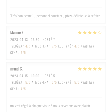
Très bon accueil , personnel souriant , pizza délicieuse à refaire
Marine
F
2023-04-13
- 19:30 - HOSTÉ 7
SLUŽBA
:
4
/5
ATMOSFÉRA
:
3
/5
KUCHYNĚ
:
4
/5
KVALITA /
CENA
:
3
/5
maud
C
2023-04-15
- 19:00 - HOSTÉ 5
SLUŽBA
:
5
/5
ATMOSFÉRA
:
5
/5
KUCHYNĚ
:
5
/5
KVALITA /
CENA
:
4
/5
un vrai régal à chaque visite ! nous revenons avec plaisir