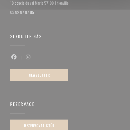
((otevře se v novém okně))
10 boucle du val Marie 57100 Thionville
03 82 87 87 85
SLEDUJTE NÁS
Facebook ((otevře se v novém okně))
Instagram ((otevře se v novém okně))
NEWSLETTER
REZERVACE
REZERVOVAT STŮL