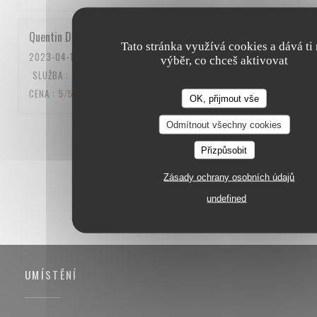
Quentin
D
Tato stránka využívá cookies a dává ti
2023-04-15
- 12:15 - HOSTÉ 5
výběr, co chceš aktivovat
SLUŽBA
:
5
/5
ATMOSFÉRA
:
5
/5
KUCHYNĚ
:
5
/5
KVALITA /
CENA
:
5
/5
OK, přijmout vše
Odmítnout všechny cookies
1
2
3
Přizpůsobit
Zásady ochrany osobních údajů
undefined
UMÍSTĚNÍ