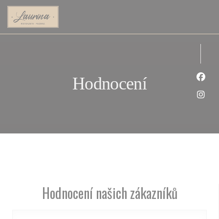
Panel pro správu cookies
Hodnocení
Face
Inst
Hodnocení našich zákazníků