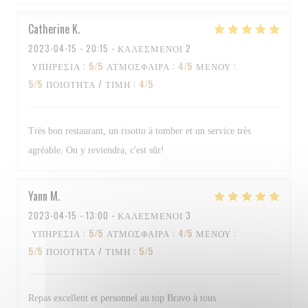
Catherine
K
2023-04-15
- 20:15 - ΚΑΛΕΣΜΈΝΟΙ 2
ΥΠΗΡΕΣΊΑ
:
5
/5
ΑΤΜΌΣΦΑΙΡΑ
:
4
/5
ΜΕΝΟΎ
:
5
/5
ΠΟΙΌΤΗΤΑ / ΤΙΜΉ
:
4
/5
Très bon restaurant, un risotto à tomber et un service très
agréable. On y reviendra, c'est sûr!
Yann
M
2023-04-15
- 13:00 - ΚΑΛΕΣΜΈΝΟΙ 3
ΥΠΗΡΕΣΊΑ
:
5
/5
ΑΤΜΌΣΦΑΙΡΑ
:
4
/5
ΜΕΝΟΎ
:
5
/5
ΠΟΙΌΤΗΤΑ / ΤΙΜΉ
:
5
/5
Repas excellent et personnel au top Bravo à tous