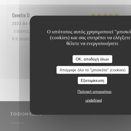
Quentin
D
2023-04-15
- 12:15 - ΚΑΛΕΣΜΈΝΟΙ 5
ΥΠΗΡΕΣΊΑ
:
5
/5
ΑΤΜΌΣΦΑΙΡΑ
:
5
/5
ΜΕΝΟΎ
:
Ο ιστότοπος αυτός χρησιμοποιεί "μπισκ
(cookies) και σας επιτρέπει να ελέγξετε
5
/5
ΠΟΙΌΤΗΤΑ / ΤΙΜΉ
:
5
/5
θέλετε να ενεργοποιήσετε
1
2
3
OK, αποδοχή όλων
Απόρριψε όλα τα "μπισκότα" (cookies)
Εξατομίκευση
Πολιτική απορρήτου
undefined
ΤΟΠΟΘΕΣΊΑ