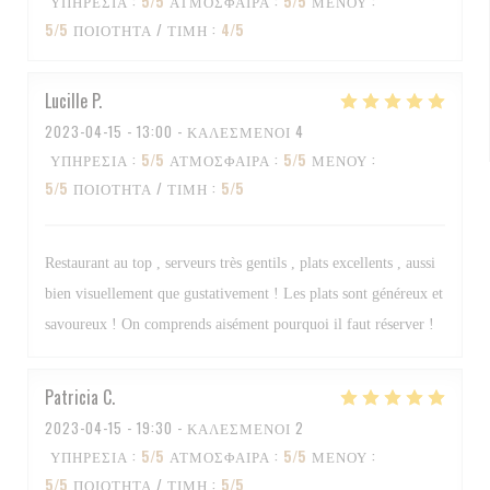
ΥΠΗΡΕΣΊΑ
:
5
/5
ΑΤΜΌΣΦΑΙΡΑ
:
5
/5
ΜΕΝΟΎ
:
5
/5
ΠΟΙΌΤΗΤΑ / ΤΙΜΉ
:
4
/5
Lucille
P
2023-04-15
- 13:00 - ΚΑΛΕΣΜΈΝΟΙ 4
ΥΠΗΡΕΣΊΑ
:
5
/5
ΑΤΜΌΣΦΑΙΡΑ
:
5
/5
ΜΕΝΟΎ
:
5
/5
ΠΟΙΌΤΗΤΑ / ΤΙΜΉ
:
5
/5
Restaurant au top , serveurs très gentils , plats excellents , aussi
bien visuellement que gustativement ! Les plats sont généreux et
savoureux ! On comprends aisément pourquoi il faut réserver !
Patricia
C
2023-04-15
- 19:30 - ΚΑΛΕΣΜΈΝΟΙ 2
ΥΠΗΡΕΣΊΑ
:
5
/5
ΑΤΜΌΣΦΑΙΡΑ
:
5
/5
ΜΕΝΟΎ
:
5
/5
ΠΟΙΌΤΗΤΑ / ΤΙΜΉ
:
5
/5