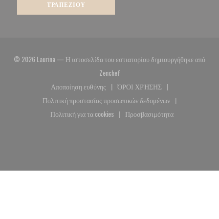
ΤΡΑΠΕΖΙΟΎ
© 2026 Laurina — Η ιστοσελίδα του εστιατορίου δημιουργήθηκε από
((ανοίγει σε νέο παράθυρο))
Zenchef
Αποποίηση ευθύνης
ΌΡΟΙ ΧΡΉΣΗΣ
((ανοίγει σε νέο παράθυρο))
((ανοίγει σε νέο παράθυρο)
Πολιτική προστασίας προσωπικών δεδομένων
((ανοίγει σε νέο παράθυρο))
Πολιτική για τα cookies
Προσβασιμότητα
((ανοίγει σε νέο παράθυρο))
((ανοίγει σε νέο παράθυρο