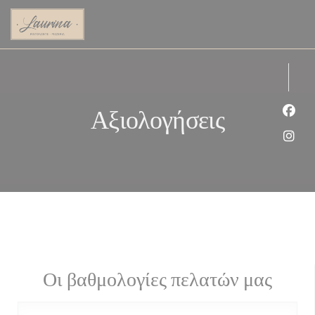
Πίνακας διαχείρισης "Μπισκότων" (Cookies)
Αξιολογήσεις
Face
Inst
Οι βαθμολογίες πελατών μας