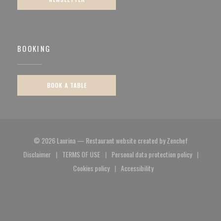
BOOKING
BOOK A TABLE
((opens in a
© 2026 Laurina — Restaurant website created by
Zenchef
Disclaimer
TERMS OF USE
Personal data protection policy
((opens in a new window))
((opens in a new window))
((opens in a new window)
Cookies policy
Accessibility
((opens in a new window))
((opens in a new window))