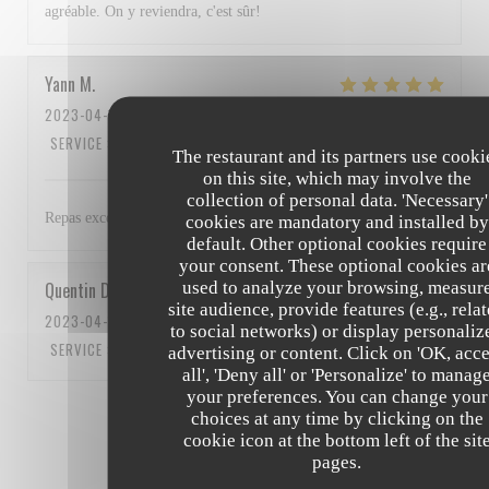
agréable. On y reviendra, c'est sûr!
Yann
M
2023-04-15
- 13:00 - GUESTS 3
SERVICE
:
5
/5
AMBIANCE
:
4
/5
FOOD
:
5
/5
VALUE
:
5
/5
The restaurant and its partners use cooki
on this site, which may involve the
collection of personal data. 'Necessary'
Repas excellent et personnel au top Bravo à tous
cookies are mandatory and installed by
default. Other optional cookies require
your consent. These optional cookies ar
used to analyze your browsing, measur
Quentin
D
site audience, provide features (e.g., rela
2023-04-15
- 12:15 - GUESTS 5
to social networks) or display personaliz
SERVICE
:
5
/5
AMBIANCE
:
5
/5
FOOD
:
5
/5
VALUE
:
5
/5
advertising or content. Click on 'OK, acc
all', 'Deny all' or 'Personalize' to manag
your preferences. You can change your
1
2
3
choices at any time by clicking on the
cookie icon at the bottom left of the sit
pages.