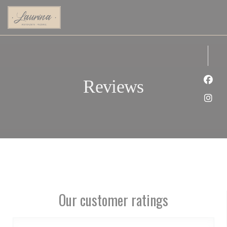
Personalizing your cookie choices
Reviews
Face
Inst
Our customer ratings