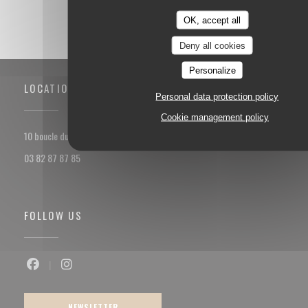
OK, accept all
Deny all cookies
Personalize
LOCATION
Personal data protection policy
Cookie management policy
((opens in a new window))
10 boucle du val Marie 57100 Thionville
03 82 87 87 85
FOLLOW US
Facebook ((opens in a new window))
Instagram ((opens in a new window))
NEWSLETTER