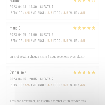
Marine
F
2023-04-13
- 19:30 - GUESTS 7
SERVICE
:
4
/5
AMBIANCE
:
3
/5
FOOD
:
4
/5
VALUE
:
3
/5
maud
C
2023-04-15
- 19:00 - GUESTS 5
SERVICE
:
5
/5
AMBIANCE
:
5
/5
FOOD
:
5
/5
VALUE
:
4
/5
un vrai régal à chaque visite ! nous revenons avec plaisir
Catherine
K
2023-04-15
- 20:15 - GUESTS 2
SERVICE
:
5
/5
AMBIANCE
:
4
/5
FOOD
:
5
/5
VALUE
:
4
/5
Très bon restaurant, un risotto à tomber et un service très