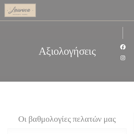
Πίνακας διαχείρισης "Μπισκότων" (Cookies)
Αξιολογήσεις
Face
Inst
Οι βαθμολογίες πελατών μας