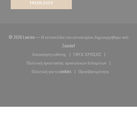
ΤΡΑΠΕΖΙΟΎ
© 2026 Laurina — Η ιστοσελίδα του εστιατορίου δημιουργήθηκε από
((ανοίγει σε νέο παράθυρο))
Zenchef
Αποποίηση ευθύνης
ΌΡΟΙ ΧΡΉΣΗΣ
((ανοίγει σε νέο παράθυρο))
((ανοίγει σε νέο παράθυρο)
Πολιτική προστασίας προσωπικών δεδομένων
((ανοίγει σε νέο παράθυρο))
Πολιτική για τα cookies
Προσβασιμότητα
((ανοίγει σε νέο παράθυρο))
((ανοίγει σε νέο παράθυρο