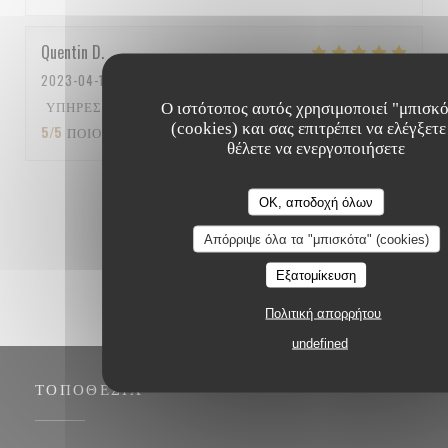
Quentin
D
2023-04-15
- 12:15 - ΚΑΛΕΣΜΈΝΟΙ 5
ΥΠΗΡΕΣΊΑ
:
5
/5
ΑΤΜΌΣΦΑΙΡΑ
:
5
/5
ΜΕΝΟΎ
:
Ο ιστότοπος αυτός χρησιμοποιεί "μπισκ
(cookies) και σας επιτρέπει να ελέγξετε
5
/5
ΠΟΙΌΤΗΤΑ / ΤΙΜΉ
:
5
/5
θέλετε να ενεργοποιήσετε
1
2
3
OK, αποδοχή όλων
Απόρριψε όλα τα "μπισκότα" (cookies)
Εξατομίκευση
Πολιτική απορρήτου
undefined
ΤΟΠΟΘΕΣΊΑ