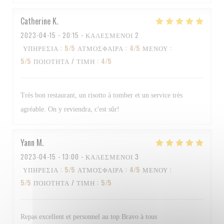
Catherine
K
2023-04-15
- 20:15 - ΚΑΛΕΣΜΈΝΟΙ 2
ΥΠΗΡΕΣΊΑ
:
5
/5
ΑΤΜΌΣΦΑΙΡΑ
:
4
/5
ΜΕΝΟΎ
:
5
/5
ΠΟΙΌΤΗΤΑ / ΤΙΜΉ
:
4
/5
Très bon restaurant, un risotto à tomber et un service très
agréable. On y reviendra, c'est sûr!
Yann
M
2023-04-15
- 13:00 - ΚΑΛΕΣΜΈΝΟΙ 3
ΥΠΗΡΕΣΊΑ
:
5
/5
ΑΤΜΌΣΦΑΙΡΑ
:
4
/5
ΜΕΝΟΎ
:
5
/5
ΠΟΙΌΤΗΤΑ / ΤΙΜΉ
:
5
/5
Repas excellent et personnel au top Bravo à tous