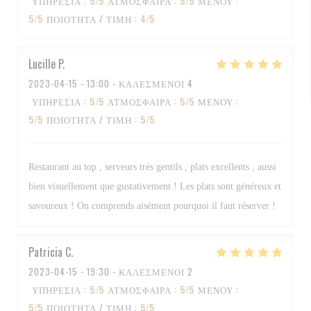
ΥΠΗΡΕΣΊΑ
:
5
/5
ΑΤΜΌΣΦΑΙΡΑ
:
5
/5
ΜΕΝΟΎ
:
5
/5
ΠΟΙΌΤΗΤΑ / ΤΙΜΉ
:
4
/5
Lucille
P
2023-04-15
- 13:00 - ΚΑΛΕΣΜΈΝΟΙ 4
ΥΠΗΡΕΣΊΑ
:
5
/5
ΑΤΜΌΣΦΑΙΡΑ
:
5
/5
ΜΕΝΟΎ
:
5
/5
ΠΟΙΌΤΗΤΑ / ΤΙΜΉ
:
5
/5
Restaurant au top , serveurs très gentils , plats excellents , aussi
bien visuellement que gustativement ! Les plats sont généreux et
savoureux ! On comprends aisément pourquoi il faut réserver !
Patricia
C
2023-04-15
- 19:30 - ΚΑΛΕΣΜΈΝΟΙ 2
ΥΠΗΡΕΣΊΑ
:
5
/5
ΑΤΜΌΣΦΑΙΡΑ
:
5
/5
ΜΕΝΟΎ
:
5
/5
ΠΟΙΌΤΗΤΑ / ΤΙΜΉ
:
5
/5