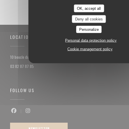
OK, accept all
Deny all cookies
Personalize
LOCATION
Personal data protection policy
Cookie management policy
((opens in a new window))
10 boucle du val Marie 57100 Thionville
03 82 87 87 85
FOLLOW US
Facebook ((opens in a new window))
Instagram ((opens in a new window))
NEWSLETTER