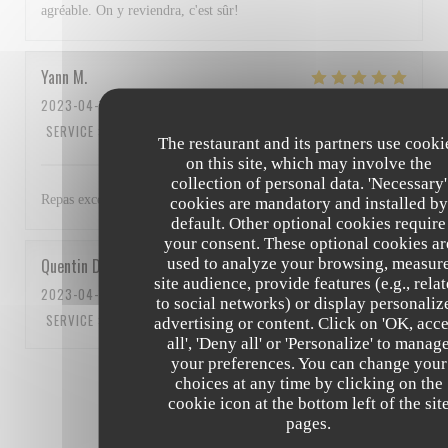
agréable. On y reviendra, c'est sûr!
Yann
M
2023-04-15
- 13:00 - GUESTS 3
SERVICE
:
5
/5
AMBIANCE
:
4
/5
FOOD
:
5
/5
VALUE
:
5
/5
The restaurant and its partners use cooki
on this site, which may involve the
collection of personal data. 'Necessary'
Repas excellent et personnel au top Bravo à tous
cookies are mandatory and installed by
default. Other optional cookies require
your consent. These optional cookies ar
used to analyze your browsing, measur
Quentin
D
site audience, provide features (e.g., rela
2023-04-15
- 12:15 - GUESTS 5
to social networks) or display personaliz
SERVICE
:
5
/5
AMBIANCE
:
5
/5
FOOD
:
5
/5
VALUE
:
5
/5
advertising or content. Click on 'OK, acc
all', 'Deny all' or 'Personalize' to manag
your preferences. You can change your
1
2
3
choices at any time by clicking on the
cookie icon at the bottom left of the sit
pages.