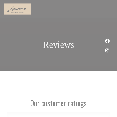
Personalizing your cookie choices
Reviews
Face
Inst
Our customer ratings