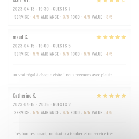
Marine
F
2023-04-13
- 19:30 - GUESTS 7
SERVICE
:
4
/5
AMBIANCE
:
3
/5
FOOD
:
4
/5
VALUE
:
3
/5
maud
C
2023-04-15
- 19:00 - GUESTS 5
SERVICE
:
5
/5
AMBIANCE
:
5
/5
FOOD
:
5
/5
VALUE
:
4
/5
un vrai régal à chaque visite ! nous revenons avec plaisir
Catherine
K
2023-04-15
- 20:15 - GUESTS 2
SERVICE
:
5
/5
AMBIANCE
:
4
/5
FOOD
:
5
/5
VALUE
:
4
/5
Très bon restaurant, un risotto à tomber et un service très