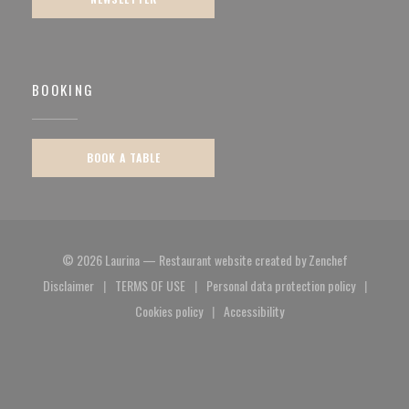
BOOKING
BOOK A TABLE
((opens in a
© 2026 Laurina — Restaurant website created by
Zenchef
Disclaimer
TERMS OF USE
Personal data protection policy
((opens in a new window))
((opens in a new window))
((opens in a new window)
Cookies policy
Accessibility
((opens in a new window))
((opens in a new window))