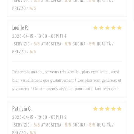
SERVIZIO
:
5
/5
ATMOSFERA
:
5
/5
CUCINA
:
5
/5
QUALITÀ /
PREZZO
:
4
/5
Lucille
P
2023-04-15
- 13:00 - OSPITI 4
SERVIZIO
:
5
/5
ATMOSFERA
:
5
/5
CUCINA
:
5
/5
QUALITÀ /
PREZZO
:
5
/5
Restaurant au top , serveurs très gentils , plats excellents , aussi
bien visuellement que gustativement ! Les plats sont généreux et
savoureux ! On comprends aisément pourquoi il faut réserver !
Patricia
C
2023-04-15
- 19:30 - OSPITI 2
SERVIZIO
:
5
/5
ATMOSFERA
:
5
/5
CUCINA
:
5
/5
QUALITÀ /
PREZZO
:
5
/5