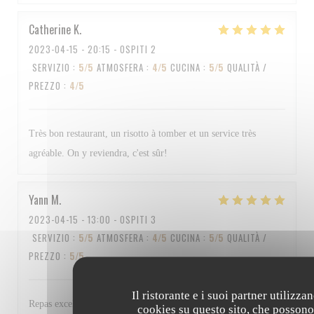
Catherine
K
2023-04-15
- 20:15 - OSPITI 2
SERVIZIO
:
5
/5
ATMOSFERA
:
4
/5
CUCINA
:
5
/5
QUALITÀ /
PREZZO
:
4
/5
Très bon restaurant, un risotto à tomber et un service très
agréable. On y reviendra, c'est sûr!
Yann
M
2023-04-15
- 13:00 - OSPITI 3
SERVIZIO
:
5
/5
ATMOSFERA
:
4
/5
CUCINA
:
5
/5
QUALITÀ /
PREZZO
:
5
/5
Il ristorante e i suoi partner utilizza
Repas excellent et personnel au top Bravo à tous
cookies su questo sito, che possono