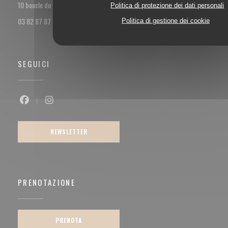
((apre una nuova finestra))
10 boucle du val Marie 57100 Thionville
Politica di protezione dei dati personali
03 82 87 87 85
Politica di gestione dei cookie
SEGUICI
Facebook ((apre una nuova finestra))
Instagram ((apre una nuova finestra))
NEWSLETTER
PRENOTAZIONE
PRENOTA