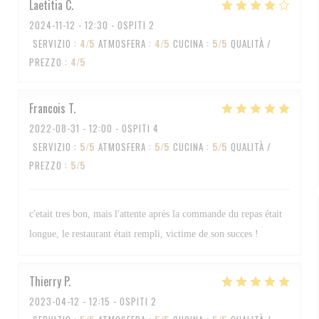
Laetitia
C
2024-11-12
- 12:30 - OSPITI 2
SERVIZIO
:
4
/5
ATMOSFERA
:
4
/5
CUCINA
:
5
/5
QUALITÀ /
PREZZO
:
4
/5
Francois
T
2022-08-31
- 12:00 - OSPITI 4
SERVIZIO
:
5
/5
ATMOSFERA
:
5
/5
CUCINA
:
5
/5
QUALITÀ /
PREZZO
:
5
/5
c'etait tres bon, mais l'attente après la commande du repas était
longue, le restaurant était rempli, victime de son succes !
Thierry
P
2023-04-12
- 12:15 - OSPITI 2