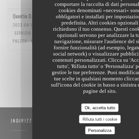
comportare la raccolta di dati personali
cookies denominati «necessari» son
Quentin
D
obbligatori e installati per impostazi
predefinita. Altri cookies opzionali
2023-04-15
- 12:15 - OSPITI 5
richiedono il tuo consenso. Questi coo
SERVIZIO
:
5
/5
ATMOSFERA
:
5
/5
CUCINA
:
5
/5
QUALITÀ /
opzionali servono per analizzare la t
PREZZO
:
5
/5
navigazione, misurare l'audience del si
fornire funzionalità (ad esempio, legat
social network) o visualizzare pubblici
contenuti personalizzati. Clicca su 'Acc
1
2
3
tutto', 'Rifiuta tutto' o 'Personalizza' p
gestire le tue preferenze. Puoi modifica
tue scelte in qualsiasi momento clicca
sull'icona del cookie in basso a sinistra 
pagine del sito.
Ok, accetta tutto
Rifiuta tutti i cookie
INDIRIZZO
Personalizza