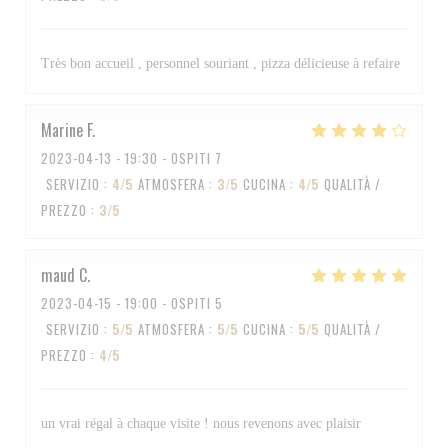
Très bon accueil , personnel souriant , pizza délicieuse à refaire
Marine
F
2023-04-13
- 19:30 - OSPITI 7
SERVIZIO
:
4
/5
ATMOSFERA
:
3
/5
CUCINA
:
4
/5
QUALITÀ /
PREZZO
:
3
/5
maud
C
2023-04-15
- 19:00 - OSPITI 5
SERVIZIO
:
5
/5
ATMOSFERA
:
5
/5
CUCINA
:
5
/5
QUALITÀ /
PREZZO
:
4
/5
un vrai régal à chaque visite ! nous revenons avec plaisir