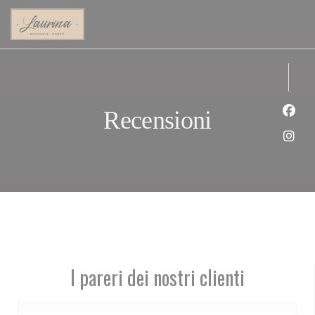
Personalizzazione delle tue scelte sui cookie
Recensioni
Face
Inst
I pareri dei nostri clienti