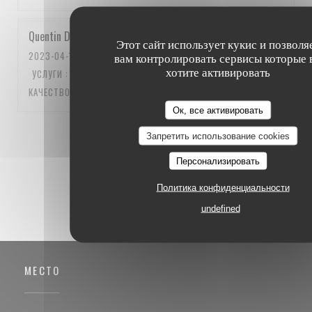
Quentin
D
Этот сайт использует кукис и позволя
2023-04-15
- 12:15 - ГОСТИ 5
вам контролировать сервисы которые 
хотите активировать
УСЛУГИ
:
5
/5
АТМОСФЕРА
:
5
/5
МЕНЮ
:
5
/5
ЦЕНА /
КАЧЕСТВО
:
5
/5
Ок, все активировать
1
2
3
Запретить использование cookies
Персонализировать
Политика конфиденциальности
undefined
МЕСТО