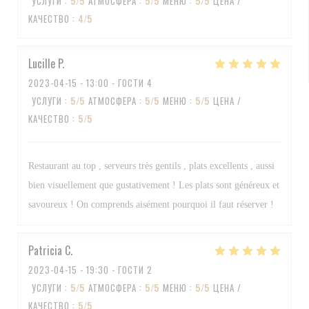
УСЛУГИ
:
5
/5
АТМОСФЕРА
:
5
/5
МЕНЮ
:
5
/5
ЦЕНА /
КАЧЕСТВО
:
4
/5
Lucille
P
2023-04-15
- 13:00 - ГОСТИ 4
УСЛУГИ
:
5
/5
АТМОСФЕРА
:
5
/5
МЕНЮ
:
5
/5
ЦЕНА /
КАЧЕСТВО
:
5
/5
Restaurant au top , serveurs très gentils , plats excellents , aussi
bien visuellement que gustativement ! Les plats sont généreux et
savoureux ! On comprends aisément pourquoi il faut réserver !
Patricia
C
2023-04-15
- 19:30 - ГОСТИ 2
УСЛУГИ
:
5
/5
АТМОСФЕРА
:
5
/5
МЕНЮ
:
5
/5
ЦЕНА /
КАЧЕСТВО
:
5
/5