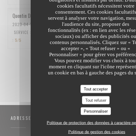
cookies facultatifs nécessitent votre
consentement. Ces cookies facultatif
Quentin
D
servent à analyser votre navigation, mes
l'audience du site, proposer des
2023-04-15
- 12:15 - COUVERTS 5
fonctionnalités (ex : en lien avec les rés
SERVICE
:
5
/5
AMBIANCE
:
5
/5
CUISINE
:
5
/5
QUALITÉ / PRIX
sociaux) ou afficher des publicités o
:
5
/5
contenus personnalisés. Cliquez sur « T
accepter », « Tout refuser » ou «
Personnaliser » pour gérer vos préférenc
1
2
3
Vous pouvez modifier vos choix à tou
moment en cliquant sur l'icône représent
un cookie en bas à gauche des pages du s
Tout accepter
Tout refuser
Personnaliser
ADRESSE
Politique de protection des données à caractère p
Politique de gestion des cookies