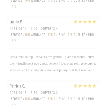
SERVICE
:
5
/5
AMBIANCE
:
5
/5
CUISINE
:
5
/5
QUALITÉ / PRIX
:
4
/5
Lucille
P
2023-04-15
- 13:00 - COUVERTS 4
SERVICE
:
5
/5
AMBIANCE
:
5
/5
CUISINE
:
5
/5
QUALITÉ / PRIX
:
5
/5
Restaurant au top , serveurs très gentils , plats excellents , aussi
bien visuellement que gustativement ! Les plats sont généreux et
savoureux ! On comprends aisément pourquoi il faut réserver !
Patricia
C
2023-04-15
- 19:30 - COUVERTS 2
SERVICE
:
5
/5
AMBIANCE
:
5
/5
CUISINE
:
5
/5
QUALITÉ / PRIX
:
5
/5