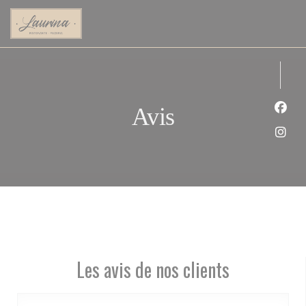
Personnalisation de vos choix en matière de cookies
Avis
Face
Inst
Les avis de nos clients