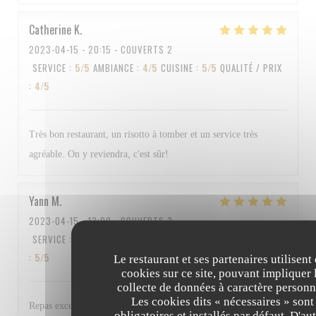
Catherine
K
2023-04-15
- 20:15 - COUVERTS 2
SERVICE
:
5
/5
AMBIANCE
:
4
/5
CUISINE
:
5
/5
QUALITÉ / PRIX
:
4
/5
Très bon restaurant, un risotto à tomber et un service très
agréable. On y reviendra, c'est sûr!
Yann
M
2023-04-15
- 13:00 - COUVERTS 3
SERVICE
:
5
/5
AMBIANCE
:
4
/5
CUISINE
:
5
/5
QUALITÉ / PRIX
:
5
/5
Le restaurant et ses partenaires utilisent
cookies sur ce site, pouvant impliquer 
collecte de données à caractère personn
Les cookies dits « nécessaires » sont
Repas excellent et personnel au top Bravo à tous
obligatoires et installés par défaut. D'au