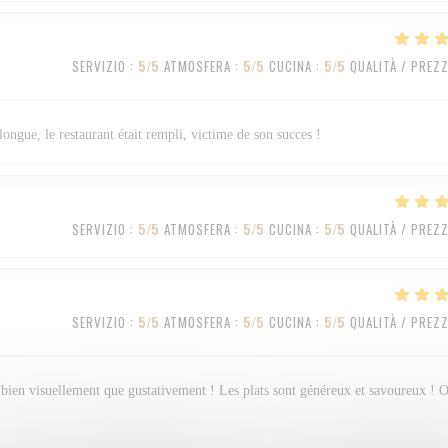
SERVIZIO
:
5
/5
ATMOSFERA
:
5
/5
CUCINA
:
5
/5
QUALITÀ / PREZ
longue, le restaurant était rempli, victime de son succes !
SERVIZIO
:
5
/5
ATMOSFERA
:
5
/5
CUCINA
:
5
/5
QUALITÀ / PREZ
SERVIZIO
:
5
/5
ATMOSFERA
:
5
/5
CUCINA
:
5
/5
QUALITÀ / PREZ
ssi bien visuellement que gustativement ! Les plats sont généreux et savoureux ! 