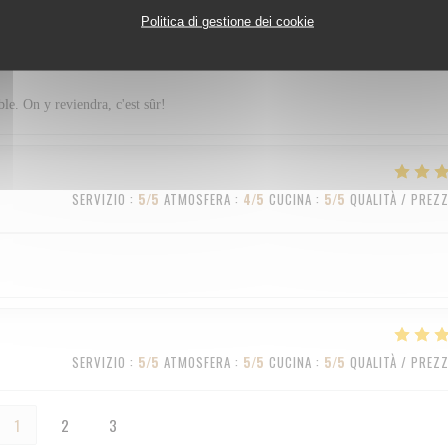
Politica di gestione dei cookie
SERVIZIO
:
5
/5
ATMOSFERA
:
4
/5
CUCINA
:
5
/5
QUALITÀ / PREZ
ble. On y reviendra, c'est sûr!
SERVIZIO
:
5
/5
ATMOSFERA
:
4
/5
CUCINA
:
5
/5
QUALITÀ / PREZ
SERVIZIO
:
5
/5
ATMOSFERA
:
5
/5
CUCINA
:
5
/5
QUALITÀ / PREZ
1
2
3