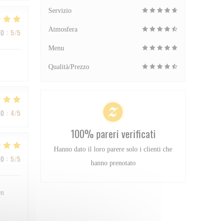
Servizio
Atmosfera
ZO
:
5
/5
Menu
Qualità/Prezzo
ZO
:
4
/5
100% pareri verificati
Hanno dato il loro parere solo i clienti che
ZO
:
5
/5
hanno prenotato
On