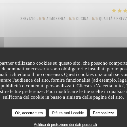
SERVIZIO
:
5
/5
ATMOSFERA
:
5
/5
CUCINA
:
5
/5
QUALITÀ / PREZ
i partner utilizzano cookies su questo sito, che possono comporta
SERVIZIO
:
4
/5
ATMOSFERA
:
3
/5
CUCINA
:
4
/5
QUALITÀ / PREZ
s denominati «necessari» sono obbligatori e installati per impos
nali richiedono il tuo consenso. Questi cookies opzionali servo
urare l'audience del sito, fornire funzionalità (ad esempio, lega
pubblicità o contenuti personalizzati. Clicca su 'Accetta tutto', '
SERVIZIO
:
5
/5
ATMOSFERA
:
5
/5
CUCINA
:
5
/5
QUALITÀ / PREZ
estire le tue preferenze. Puoi modificare le tue scelte in qualsi
sull'icona del cookie in basso a sinistra delle pagine del sito.
Ok, accetta tutto
Rifiuta tutti i cookie
Personalizza
Politica di protezione dei dati personali