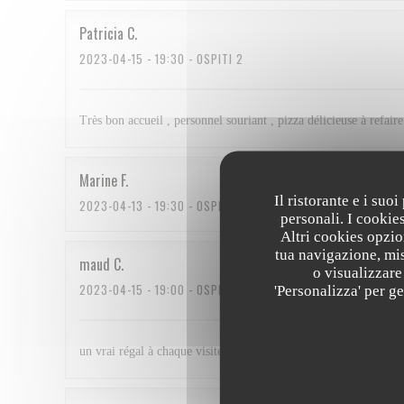
Patricia
C
2023-04-15
- 19:30 - OSPITI 2
Très bon accueil , personnel souriant , pizza délicieuse à refaire
Marine
F
Il ristorante e i suo
2023-04-13
- 19:30 - OSPITI 7
personali. I cookie
Altri cookies opzio
tua navigazione, mis
maud
C
o visualizzare 
2023-04-15
- 19:00 - OSPITI 5
'Personalizza' per g
un vrai régal à chaque visite ! nous revenons avec plaisir