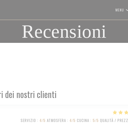
MENU
Recensioni
ri dei nostri clienti
SERVIZIO
:
4
/5
ATMOSFERA
:
4
/5
CUCINA
:
5
/5
QUALITÀ / PREZ