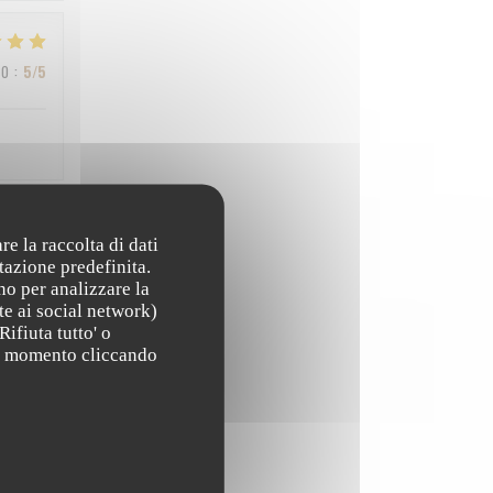
ZO
:
5
/5
re la raccolta di dati
ZO
:
3
/5
tazione predefinita.
no per analizzare la
te ai social network)
Rifiuta tutto' o
ZO
:
4
/5
asi momento cliccando