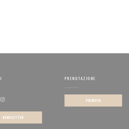
I
PRENOTAZIONE
)
PRENOTA
ok ((apre una nuova finestra))
Instagram ((apre una nuova finestra))
NEWSLETTER