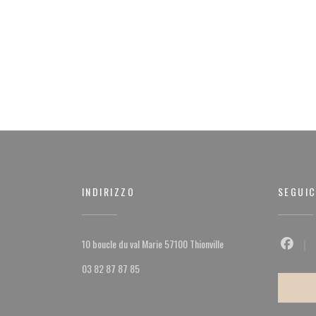
INDIRIZZO
SEGUIC
((apre una nuova finestra)
10 boucle du val Marie 57100 Thionville
Facebo
03 82 87 87 85