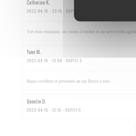
Catherine
K
2023-04-15
- 20:15 - OSPITI 2
Très bon restaurant, un risotto à tomber et un service très agréa
Yann
M
2023-04-15
- 13:00 - OSPITI 3
Repas excellent et personnel au top Bravo à tous
Quentin
D
2023-04-15
- 12:15 - OSPITI 5