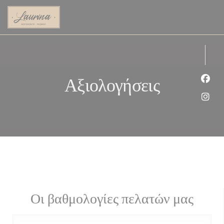
Πίνακας διαχείρισης "Μπισκότων" (Cookies)
Αξιολογήσεις
Face
Inst
Οι βαθμολογίες πελατών μας