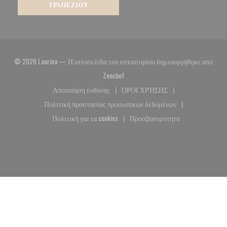
ΤΡΑΠΕΖΙΟΎ
© 2026 Laurina — Η ιστοσελίδα του εστιατορίου δημιουργήθηκε από
((ανοίγει σε νέο παράθυρο))
Zenchef
Αποποίηση ευθύνης
ΌΡΟΙ ΧΡΉΣΗΣ
((ανοίγει σε νέο παράθυρο))
((ανοίγει σε νέο παράθυρο)
Πολιτική προστασίας προσωπικών δεδομένων
((ανοίγει σε νέο παράθυρο))
Πολιτική για τα cookies
Προσβασιμότητα
((ανοίγει σε νέο παράθυρο))
((ανοίγει σε νέο παράθυρο