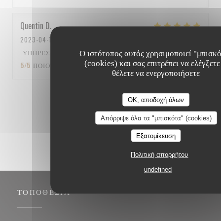
Quentin
D
2023-04-15
- 12:15 - ΚΑΛΕΣΜΈΝΟΙ 5
ΥΠΗΡΕΣΊΑ
:
5
/5
ΑΤΜΌΣΦΑΙΡΑ
:
5
/5
ΜΕΝΟΎ
:
Ο ιστότοπος αυτός χρησιμοποιεί "μπισκ
(cookies) και σας επιτρέπει να ελέγξετε
5
/5
ΠΟΙΌΤΗΤΑ / ΤΙΜΉ
:
5
/5
θέλετε να ενεργοποιήσετε
1
2
3
OK, αποδοχή όλων
Απόρριψε όλα τα "μπισκότα" (cookies)
Εξατομίκευση
Πολιτική απορρήτου
undefined
ΤΟΠΟΘΕΣΊΑ