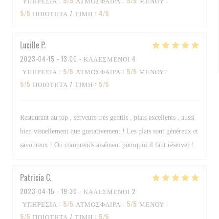
ΥΠΗΡΕΣΊΑ
:
5
/5
ΑΤΜΌΣΦΑΙΡΑ
:
5
/5
ΜΕΝΟΎ
:
5
/5
ΠΟΙΌΤΗΤΑ / ΤΙΜΉ
:
4
/5
Lucille
P
2023-04-15
- 13:00 - ΚΑΛΕΣΜΈΝΟΙ 4
ΥΠΗΡΕΣΊΑ
:
5
/5
ΑΤΜΌΣΦΑΙΡΑ
:
5
/5
ΜΕΝΟΎ
:
5
/5
ΠΟΙΌΤΗΤΑ / ΤΙΜΉ
:
5
/5
Restaurant au top , serveurs très gentils , plats excellents , aussi
bien visuellement que gustativement ! Les plats sont généreux et
savoureux ! On comprends aisément pourquoi il faut réserver !
Patricia
C
2023-04-15
- 19:30 - ΚΑΛΕΣΜΈΝΟΙ 2
ΥΠΗΡΕΣΊΑ
:
5
/5
ΑΤΜΌΣΦΑΙΡΑ
:
5
/5
ΜΕΝΟΎ
:
5
/5
ΠΟΙΌΤΗΤΑ / ΤΙΜΉ
:
5
/5