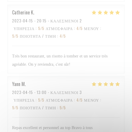
Catherine
K
2023-04-15
- 20:15 - ΚΑΛΕΣΜΈΝΟΙ 2
ΥΠΗΡΕΣΊΑ
:
5
/5
ΑΤΜΌΣΦΑΙΡΑ
:
4
/5
ΜΕΝΟΎ
:
5
/5
ΠΟΙΌΤΗΤΑ / ΤΙΜΉ
:
4
/5
Très bon restaurant, un risotto à tomber et un service très
agréable. On y reviendra, c'est sûr!
Yann
M
2023-04-15
- 13:00 - ΚΑΛΕΣΜΈΝΟΙ 3
ΥΠΗΡΕΣΊΑ
:
5
/5
ΑΤΜΌΣΦΑΙΡΑ
:
4
/5
ΜΕΝΟΎ
:
5
/5
ΠΟΙΌΤΗΤΑ / ΤΙΜΉ
:
5
/5
Repas excellent et personnel au top Bravo à tous